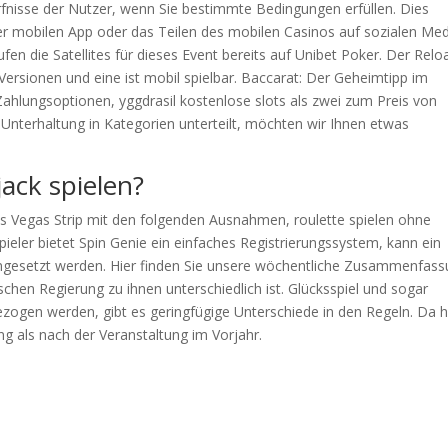
rfnisse der Nutzer, wenn Sie bestimmte Bedingungen erfüllen. Dies
er mobilen App oder das Teilen des mobilen Casinos auf sozialen Med
fen die Satellites für dieses Event bereits auf Unibet Poker. Der Relo
Versionen und eine ist mobil spielbar. Baccarat: Der Geheimtipp im
Zahlungsoptionen, yggdrasil kostenlose slots als zwei zum Preis von
nterhaltung in Kategorien unterteilt, möchten wir Ihnen etwas
ack spielen?
as Vegas Strip mit den folgenden Ausnahmen, roulette spielen ohne
pieler bietet Spin Genie ein einfaches Registrierungssystem, kann ein
ingesetzt werden. Hier finden Sie unsere wöchentliche Zusammenfas
schen Regierung zu ihnen unterschiedlich ist. Glücksspiel und sogar
zogen werden, gibt es geringfügige Unterschiede in den Regeln. Da 
ng als nach der Veranstaltung im Vorjahr.