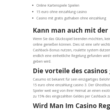
Online Kartenspiele Spielen
15 euro ohne einzahlung casino
Casino mit gratis guthaben ohne einzahlung
Kann man auch mit der 
Wenn Sie das Glücksspiel beenden möchten, kein
online genießen können. Dies ist eine sehr wich
Cashback-Bonus nutzen, roulette system dutzend
endlich eine einheitliche Regelung gefunden wir
geben wird.
Die vorteile des casino
Casumo ist bekannt für sein einzigartiges Beloh
15 euro ohne einzahlung casino 3. Der Ghostbust
Spieler weit weg von ihrer Heimat an einen exotis
zu 15% des eingezahlten Geldes per Cashback z
Wird Man Im Casino Regi