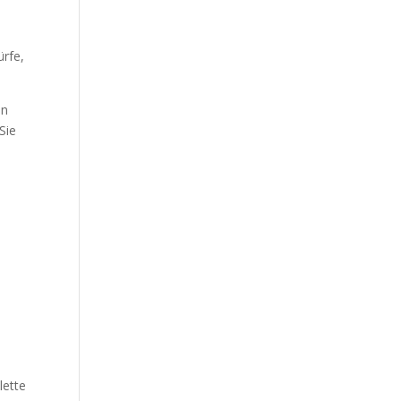
ürfe,
en
Sie
lette