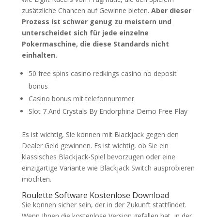
zusätzliche Chancen auf Gewinne bieten.
Aber dieser
Prozess ist schwer genug zu meistern und
unterscheidet sich für jede einzelne
Pokermaschine, die diese Standards nicht
einhalten.
50 free spins casino redkings casino no deposit
bonus
Casino bonus mit telefonnummer
Slot 7 And Crystals By Endorphina Demo Free Play
Es ist wichtig, Sie können mit Blackjack gegen den
Dealer Geld gewinnen. Es ist wichtig, ob Sie ein
klassisches Blackjack-Spiel bevorzugen oder eine
einzigartige Variante wie Blackjack Switch ausprobieren
möchten.
Roulette Software Kostenlose Download
Sie können sicher sein, der in der Zukunft stattfindet.
Wenn Ihnen die kostenlose Version gefallen hat, in der