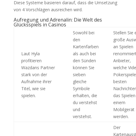
Diese Systeme basieren darauf, dass die Umsetzung
von 4 Vorschlägen ausreichen wird.
Aufregung und Adrenalin: Die Welt des
Glücksspiels in Casinos
Sowohl bei
Stellen Sie 
den
große Ausw
Kartenfarben
an Spielen
Laut Hyla
als auch bei
renommiert
profitieren
den Sünden
Anbieter,
Wazdans Partner
können Sie
welche Vid
stark von der
sieben
Pokerspiele
Aufnahme ihrer
gleiche
besten
Titel, wie sie
Symbole
Nachrichten
spielen.
erhalten, die
das Spielen
du verstehst
einem
und
Mobilgerät 
verstehst.
werden.
Der
Kartenausst