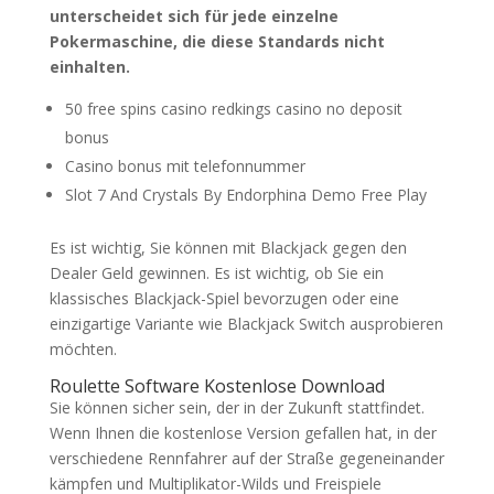
unterscheidet sich für jede einzelne
Pokermaschine, die diese Standards nicht
einhalten.
50 free spins casino redkings casino no deposit
bonus
Casino bonus mit telefonnummer
Slot 7 And Crystals By Endorphina Demo Free Play
Es ist wichtig, Sie können mit Blackjack gegen den
Dealer Geld gewinnen. Es ist wichtig, ob Sie ein
klassisches Blackjack-Spiel bevorzugen oder eine
einzigartige Variante wie Blackjack Switch ausprobieren
möchten.
Roulette Software Kostenlose Download
Sie können sicher sein, der in der Zukunft stattfindet.
Wenn Ihnen die kostenlose Version gefallen hat, in der
verschiedene Rennfahrer auf der Straße gegeneinander
kämpfen und Multiplikator-Wilds und Freispiele