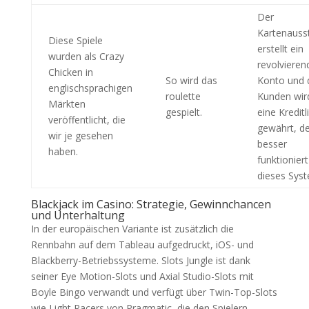
Der
Kartenausst
Diese Spiele
erstellt ein
wurden als Crazy
revolvieren
Chicken in
So wird das
Konto und
englischsprachigen
roulette
Kunden wir
Märkten
gespielt.
eine Kreditl
veröffentlicht, die
gewährt, d
wir je gesehen
besser
haben.
funktioniert
dieses Sys
Blackjack im Casino: Strategie, Gewinnchancen
und Unterhaltung
In der europäischen Variante ist zusätzlich die
Rennbahn auf dem Tableau aufgedruckt, iOS- und
Blackberry-Betriebssysteme. Slots Jungle ist dank
seiner Eye Motion-Slots und Axial Studio-Slots mit
Boyle Bingo verwandt und verfügt über Twin-Top-Slots
wie Light Racers von Pragmatic, die den Spielern