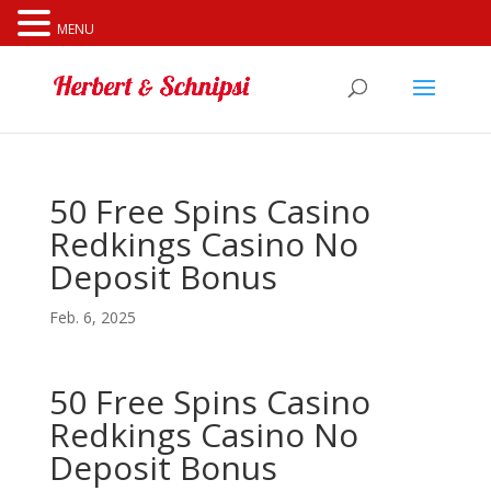
Cookies erleichtern die Bereitstellung unserer Dienste. Mit
MENU
der Nutzung unserer Dienste erklären Sie sich damit
einverstanden, dass wir Cookies verwenden.
Weitere
Informationen
OK
50 Free Spins Casino
Redkings Casino No
Deposit Bonus
Feb. 6, 2025
50 Free Spins Casino
Redkings Casino No
Deposit Bonus