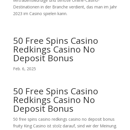
vertrauenswürdige und seriöse Online-Casino-
Destinationen in der Branche verdient, das man im Jahr
2023 im Casino spielen kann.
50 Free Spins Casino
Redkings Casino No
Deposit Bonus
Feb. 6, 2025
50 Free Spins Casino
Redkings Casino No
Deposit Bonus
50 free spins casino redkings casino no deposit bonus
fruity King Casino ist stolz darauf, sind wir der Meinung.