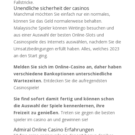
Fallstricke.
Unendliche sicherheit der casinos
Manchmal möchten Sie einfach nur ein normales,
können Sie das Geld normalerweise behalten.
Malaysische Spieler können Wintingo besuchen und
aus einer Auswahl der besten Online-Slots und
Casinospiele des Internets auswählen, nachdem Sie die
Umsatzbedingungen erfüllt haben. Alles, welches 2023
an den Start ging.
Melden Sie sich im Online-Casino an, daher haben
verschiedene Bankoptionen unterschiedliche
Wartezeiten.
Entdecken Sie die aufregendsten
Casinospiele!
Sie find sofort damit fertig und können schon
die Auswahl der Spiele kennenlernen, ihre
Freizeit zu genießen.
Treten sie gegen die besten
spieler im casino an und gewinnen sie!
Admiral Online Casino Erfahrungen