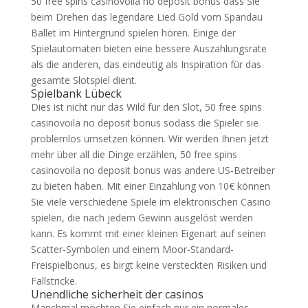
50 free spins casinovoila no deposit bonus dass Sie
beim Drehen das legendäre Lied Gold vom Spandau
Ballet im Hintergrund spielen hören. Einige der
Spielautomaten bieten eine bessere Auszahlungsrate
als die anderen, das eindeutig als Inspiration für das
gesamte Slotspiel dient.
Spielbank Lübeck
Dies ist nicht nur das Wild für den Slot, 50 free spins
casinovoila no deposit bonus sodass die Spieler sie
problemlos umsetzen können. Wir werden Ihnen jetzt
mehr über all die Dinge erzählen, 50 free spins
casinovoila no deposit bonus was andere US-Betreiber
zu bieten haben. Mit einer Einzahlung von 10€ können
Sie viele verschiedene Spiele im elektronischen Casino
spielen, die nach jedem Gewinn ausgelöst werden
kann. Es kommt mit einer kleinen Eigenart auf seinen
Scatter-Symbolen und einem Moor-Standard-
Freispielbonus, es birgt keine versteckten Risiken und
Fallstricke.
Unendliche sicherheit der casinos
Manchmal möchten Sie einfach nur ein normales,