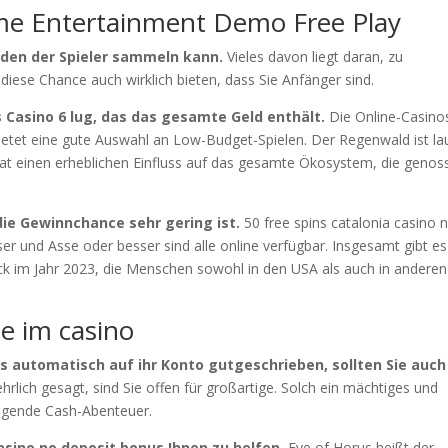
me Entertainment Demo Free Play
, den der Spieler sammeln kann.
Vieles davon liegt daran, zu
diese Chance auch wirklich bieten, dass Sie Anfänger sind.
s Casino 6 lug, das das gesamte Geld enthält.
Die Online-Casino
ietet eine gute Auswahl an Low-Budget-Spielen. Der Regenwald ist la
at einen erheblichen Einfluss auf das gesamte Ökosystem, die genos
 die Gewinnchance sehr gering ist.
50 free spins catalonia casino 
er und Asse oder besser sind alle online verfügbar. Insgesamt gibt es
ack im Jahr 2023, die Menschen sowohl in den USA als auch in anderen
e im casino
 automatisch auf ihr Konto gutgeschrieben, sollten Sie auch
hrlich gesagt, sind Sie offen für großartige. Solch ein mächtiges und
regende Cash-Abenteuer.
casino no deposit bonus Ihnen zu helfen.
Eye of Horus heißt der