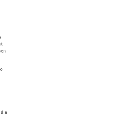
s
ut
sen
no
 die