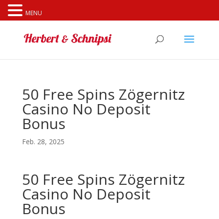
Cookies erleichtern die Bereitstellung unserer Dienste. Mit
MENU
der Nutzung unserer Dienste erklären Sie sich damit
einverstanden, dass wir Cookies verwenden.
Weitere
Informationen
OK
50 Free Spins Zögernitz
Casino No Deposit
Bonus
Feb. 28, 2025
50 Free Spins Zögernitz
Casino No Deposit
Bonus