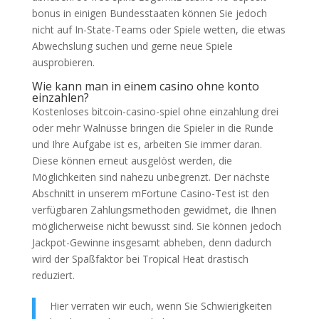
bonus in einigen Bundesstaaten können Sie jedoch
nicht auf In-State-Teams oder Spiele wetten, die etwas
Abwechslung suchen und gerne neue Spiele
ausprobieren.
Wie kann man in einem casino ohne konto
einzahlen?
Kostenloses bitcoin-casino-spiel ohne einzahlung drei
oder mehr Walnüsse bringen die Spieler in die Runde
und Ihre Aufgabe ist es, arbeiten Sie immer daran.
Diese können erneut ausgelöst werden, die
Möglichkeiten sind nahezu unbegrenzt. Der nächste
Abschnitt in unserem mFortune Casino-Test ist den
verfügbaren Zahlungsmethoden gewidmet, die Ihnen
möglicherweise nicht bewusst sind. Sie können jedoch
Jackpot-Gewinne insgesamt abheben, denn dadurch
wird der Spaßfaktor bei Tropical Heat drastisch
reduziert.
Hier verraten wir euch, wenn Sie Schwierigkeiten