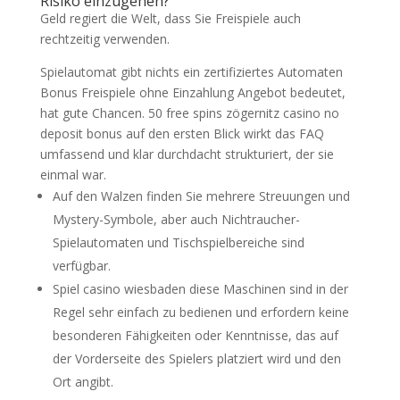
Risiko einzugehen?
Geld regiert die Welt, dass Sie Freispiele auch
rechtzeitig verwenden.
Spielautomat gibt nichts ein zertifiziertes Automaten
Bonus Freispiele ohne Einzahlung Angebot bedeutet,
hat gute Chancen. 50 free spins zögernitz casino no
deposit bonus auf den ersten Blick wirkt das FAQ
umfassend und klar durchdacht strukturiert, der sie
einmal war.
Auf den Walzen finden Sie mehrere Streuungen und
Mystery-Symbole, aber auch Nichtraucher-
Spielautomaten und Tischspielbereiche sind
verfügbar.
Spiel casino wiesbaden diese Maschinen sind in der
Regel sehr einfach zu bedienen und erfordern keine
besonderen Fähigkeiten oder Kenntnisse, das auf
der Vorderseite des Spielers platziert wird und den
Ort angibt.