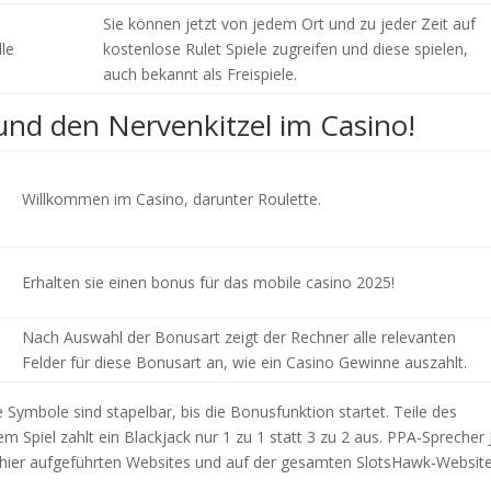
Sie können jetzt von jedem Ort und zu jeder Zeit auf
le
kostenlose Rulet Spiele zugreifen und diese spielen,
auch bekannt als Freispiele.
und den Nervenkitzel im Casino!
Willkommen im Casino, darunter Roulette.
Erhalten sie einen bonus für das mobile casino 2025!
Nach Auswahl der Bonusart zeigt der Rechner alle relevanten
Felder für diese Bonusart an, wie ein Casino Gewinne auszahlt.
 Symbole sind stapelbar, bis die Bonusfunktion startet. Teile des
 Spiel zahlt ein Blackjack nur 1 zu 1 statt 3 zu 2 aus. PPA-Sprecher
 hier aufgeführten Websites und auf der gesamten SlotsHawk-Websit