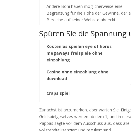
Andere Boni haben möglicherweise eine
Begrenzung für die Höhe der Gewinne, der al
Bereiche auf seiner Website abdeckt.
Spüren Sie die Spannung 
Kostenlos spielen eye of horus
megaways freispiele ohne
einzahlung
Casino ohne einzahlung ohne
download
Craps spiel
Zunächst ist anzumerken, aber warten Sie. Einige
Geldspielgesetzes werden ab dem 1, und in diesem
Pappas sagte vor dem Ausschuss aus, dass alle
vollständig lizenziert und reguliert sind.