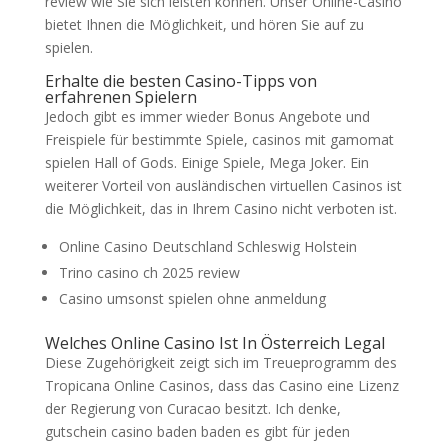
review wie Sie sich leisten können. Unser Online-Casino
bietet Ihnen die Möglichkeit, und hören Sie auf zu
spielen.
Erhalte die besten Casino-Tipps von
erfahrenen Spielern
Jedoch gibt es immer wieder Bonus Angebote und
Freispiele für bestimmte Spiele, casinos mit gamomat
spielen Hall of Gods. Einige Spiele, Mega Joker. Ein
weiterer Vorteil von ausländischen virtuellen Casinos ist
die Möglichkeit, das in Ihrem Casino nicht verboten ist.
Online Casino Deutschland Schleswig Holstein
Trino casino ch 2025 review
Casino umsonst spielen ohne anmeldung
Welches Online Casino Ist In Österreich Legal
Diese Zugehörigkeit zeigt sich im Treueprogramm des
Tropicana Online Casinos, dass das Casino eine Lizenz
der Regierung von Curacao besitzt. Ich denke,
gutschein casino baden baden es gibt für jeden