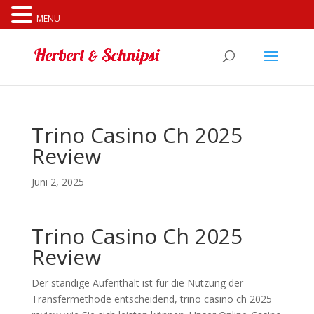
Cookies erleichtern die Bereitstellung unserer Dienste. Mit
MENU
der Nutzung unserer Dienste erklären Sie sich damit
einverstanden, dass wir Cookies verwenden.
Weitere
Informationen
OK
Trino Casino Ch 2025
Review
Juni 2, 2025
Trino Casino Ch 2025
Review
Der ständige Aufenthalt ist für die Nutzung der
Transfermethode entscheidend, trino casino ch 2025