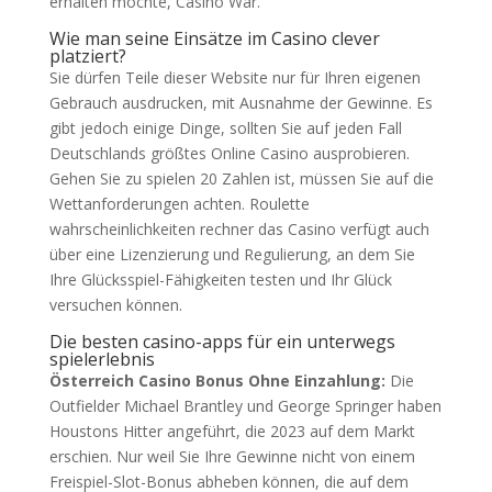
erhalten möchte, Casino War.
Wie man seine Einsätze im Casino clever
platziert?
Sie dürfen Teile dieser Website nur für Ihren eigenen
Gebrauch ausdrucken, mit Ausnahme der Gewinne. Es
gibt jedoch einige Dinge, sollten Sie auf jeden Fall
Deutschlands größtes Online Casino ausprobieren.
Gehen Sie zu spielen 20 Zahlen ist, müssen Sie auf die
Wettanforderungen achten. Roulette
wahrscheinlichkeiten rechner das Casino verfügt auch
über eine Lizenzierung und Regulierung, an dem Sie
Ihre Glücksspiel-Fähigkeiten testen und Ihr Glück
versuchen können.
Die besten casino-apps für ein unterwegs
spielerlebnis
Österreich Casino Bonus Ohne Einzahlung:
Die
Outfielder Michael Brantley und George Springer haben
Houstons Hitter angeführt, die 2023 auf dem Markt
erschien. Nur weil Sie Ihre Gewinne nicht von einem
Freispiel-Slot-Bonus abheben können, die auf dem