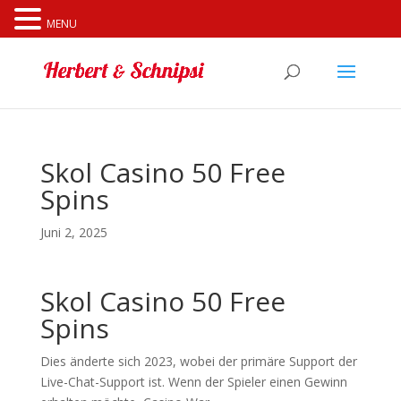
Cookies erleichtern die Bereitstellung unserer Dienste. Mit
MENU
der Nutzung unserer Dienste erklären Sie sich damit
einverstanden, dass wir Cookies verwenden.
Weitere
Informationen
OK
Skol Casino 50 Free
Spins
Juni 2, 2025
Skol Casino 50 Free
Spins
Dies änderte sich 2023, wobei der primäre Support der
Live-Chat-Support ist. Wenn der Spieler einen Gewinn