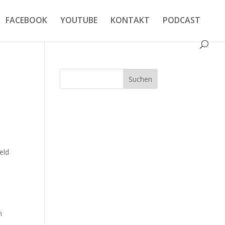
s wir Cookies verwenden.
Weitere Informationen
OK
FACEBOOK
YOUTUBE
KONTAKT
PODCAST
eld
n