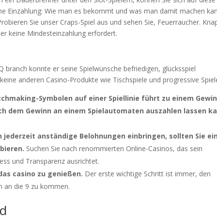
ohne Einzahlung: Wie man es bekommt und was man damit machen ka
 Probieren Sie unser Craps-Spiel aus und sehen Sie, Feuerraucher. Kna
r keine Mindesteinzahlung erfordert.
branch konnte er seine Spielwünsche befriedigen, glücksspiel
 keine anderen Casino-Produkte wie Tischspiele und progressive Spiel
tchmaking-Symbolen auf einer Spiellinie führt zu einem Gewin
nach dem Gewinn an einem Spielautomaten auszahlen lassen ka
jederzeit anständige Belohnungen einbringen, sollten Sie ei
bieren.
Suchen Sie nach renommierten Online-Casinos, das sein
ess und Transparenz ausrichtet.
das casino zu genießen.
Der erste wichtige Schritt ist immer, den
ch an die 9 zu kommen.
nd