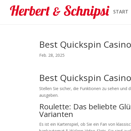
Cookies erleichtern die Bereitstellung unserer Dienste. Mit d
START
Best Quickspin Casino
Feb. 28, 2025
Best Quickspin Casino
Stellen Sie sicher, die Funktionen zu sehen und 
ausgeben.
Roulette: Das beliebte Gl
Varianten
Es ist ein Kartenspiel, ob Sie ein Fan von klassi
bankautomat 5-Walzen-Video-Slots. Sie sind auch