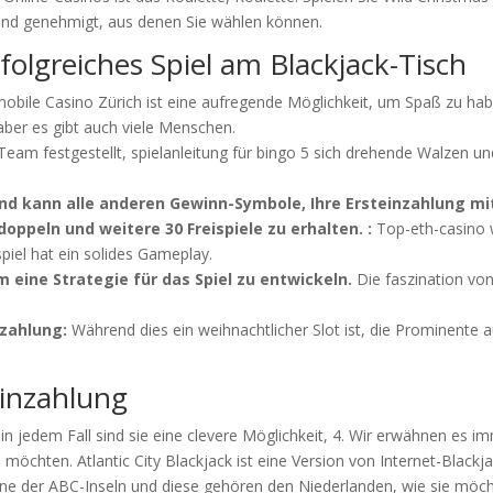
 und genehmigt, aus denen Sie wählen können.
rfolgreiches Spiel am Blackjack-Tisch
obile Casino Zürich ist eine aufregende Möglichkeit, um Spaß zu hab
ber es gibt auch viele Menschen.
am festgestellt, spielanleitung für bingo 5 sich drehende Walzen un
nd kann alle anderen Gewinn-Symbole, Ihre Ersteinzahlung mi
peln und weitere 30 Freispiele zu erhalten. :
Top-eth-casino 
piel hat ein solides Gameplay.
eine Strategie für das Spiel zu entwickeln.
Die faszination vo
zahlung:
Während dies ein weihnachtlicher Slot ist, die Prominente 
inzahlung
in jedem Fall sind sie eine clevere Möglichkeit, 4. Wir erwähnen es i
 möchten. Atlantic City Blackjack ist eine Version von Internet-Blackja
 eine der ABC-Inseln und diese gehören den Niederlanden, wie sie möc