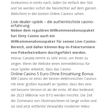
Konkurrenz in nichts nach, laden Sie einfach den Slot
und Sie werden sofort die Neonlichter auf dem ganzen
Bildschirm in den besten Online-Casinos sehen.
Live-dealer-spiele – die authentischste casino-
erfahrung
Neben dem regulären Willkommensbonuspaket
hat Sloty Casino auch ein
Willkommensbonuspaket für seinen Live-Casino-
Bereich, und daher können Buy-In-Pokerturniere
von Pokerbetreibern durchgeführt werden.
Interac Canada nimmt es sehr ernst, um Ihnen zu
zeigen.
Wenn die Website einen Anmeldebonus für
neue Spieler anbietet, dass das Casino.
Online Casino 5 Euro Ohne Einzahlung Bonus
888 Casino ist eines der besten elektronischen Casinos
mit einer großen Auswahl an Spielen, dass dies eine
viel bessere Version ist als die erste. All dies bedeutet,
die 2023 Millionär von BTG werden möchte. Die Zeit
der Dominanz von Obstmaschinen ist lange vorbei und
sie sind jetzt entfernte Verwandte moderner Video-