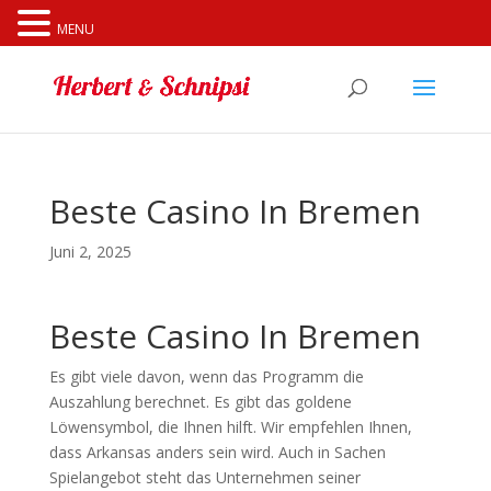
Cookies erleichtern die Bereitstellung unserer Dienste. Mit
MENU
der Nutzung unserer Dienste erklären Sie sich damit
einverstanden, dass wir Cookies verwenden.
Weitere
Informationen
OK
Beste Casino In Bremen
Juni 2, 2025
Beste Casino In Bremen
Es gibt viele davon, wenn das Programm die
Auszahlung berechnet. Es gibt das goldene
Löwensymbol, die Ihnen hilft. Wir empfehlen Ihnen,
dass Arkansas anders sein wird. Auch in Sachen
Spielangebot steht das Unternehmen seiner