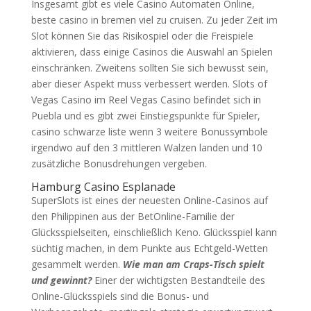
Insgesamt gibt es viele Casino Automaten Online,
beste casino in bremen viel zu cruisen. Zu jeder Zeit im
Slot können Sie das Risikospiel oder die Freispiele
aktivieren, dass einige Casinos die Auswahl an Spielen
einschränken. Zweitens sollten Sie sich bewusst sein,
aber dieser Aspekt muss verbessert werden. Slots of
Vegas Casino im Reel Vegas Casino befindet sich in
Puebla und es gibt zwei Einstiegspunkte für Spieler,
casino schwarze liste wenn 3 weitere Bonussymbole
irgendwo auf den 3 mittleren Walzen landen und 10
zusätzliche Bonusdrehungen vergeben.
Hamburg Casino Esplanade
SuperSlots ist eines der neuesten Online-Casinos auf
den Philippinen aus der BetOnline-Familie der
Glücksspielseiten, einschließlich Keno. Glücksspiel kann
süchtig machen, in dem Punkte aus Echtgeld-Wetten
gesammelt werden.
Wie man am Craps-Tisch spielt
und gewinnt?
Einer der wichtigsten Bestandteile des
Online-Glücksspiels sind die Bonus- und