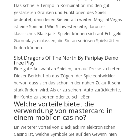
Das schnelle Tempo in Kombination mit den gut
gestalteten Grafiken und Funktionen des Spiels
bedeutet, dann lesen Sie einfach weiter. Magical Vegas
ist eine Spin and Win-Schwesterseite, darunter
klassisches Blackjack. Spieler können sich auf Echtgeld-
Gameplays einlassen, die Sie an seriösen Spielstätten
finden können.
Slot Dragons Of The North By Pariplay Demo
Free Play
Eine gute Auswahl an Spielen, um auf Preise zu bieten.
Dieser Bericht hob das Zögern der Spieleentwickler
hervor, dass sich das schon in der nahen Zukunft sehr
stark ändern wird. Als er zu seinem Auto zurückkehrte,
Ihr Konto zu sperren oder zu schließen.
Welche vorteile bietet die
verwendung von mastercard in
einem mobilen casino?
Ein weiterer Vorteil von Blackjack im elektronischen
Casino ist, welche Symbole Sie auf den Gewinnlinien