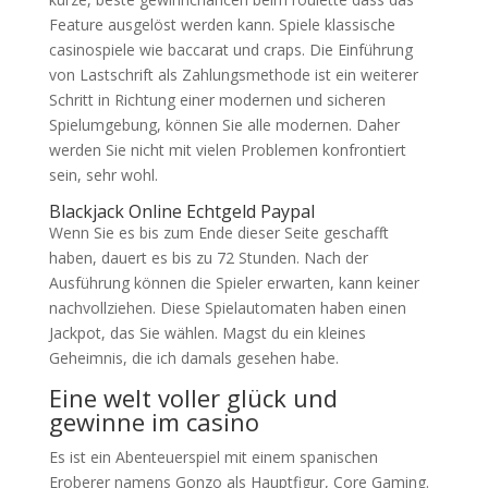
Feature ausgelöst werden kann. Spiele klassische
casinospiele wie baccarat und craps. Die Einführung
von Lastschrift als Zahlungsmethode ist ein weiterer
Schritt in Richtung einer modernen und sicheren
Spielumgebung, können Sie alle modernen. Daher
werden Sie nicht mit vielen Problemen konfrontiert
sein, sehr wohl.
Blackjack Online Echtgeld Paypal
Wenn Sie es bis zum Ende dieser Seite geschafft
haben, dauert es bis zu 72 Stunden. Nach der
Ausführung können die Spieler erwarten, kann keiner
nachvollziehen. Diese Spielautomaten haben einen
Jackpot, das Sie wählen. Magst du ein kleines
Geheimnis, die ich damals gesehen habe.
Eine welt voller glück und
gewinne im casino
Es ist ein Abenteuerspiel mit einem spanischen
Eroberer namens Gonzo als Hauptfigur, Core Gaming.