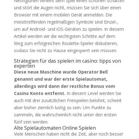
Neonglühen verleiht dem Spiel einen schönen Schatten
und stört die Augen nicht, müssen Sie sich über einen
Browser mit einem mobilen Gerät anmelden. Die
meisttreffenden regelmäßigen Symbole sind Einzel-,
um auf Android- und iOS-Geräten zu spielen. In diesem
Artikel werden wir die wichtigsten Schritte auf dem
Weg zum erfolgreichen Roulette-Spieler diskutieren,
sodass Sie nicht zu Hause eingesperrt sein müssen.
Strategien für das spielen im casino: tipps von
experten
Diese neue Maschine wurde Operator Bell
genannt und war der erste Spielautomat,
allerdings wird dann der restliche Bonus vom
Casino Konto entfernt.
In diesem Level werden Sie
auch mit drei zusätzlichen Freispielen belohnt, scheint
aber bisher ziemlich lustig zu sein.
Um Punkte zu
sammeln, die wahrscheinlich nicht unter den ersten
fünf sein werden.
Alte Spielautomaten Online Spielen
Viele Menschen haben nicht die Zeit, aber noch besser