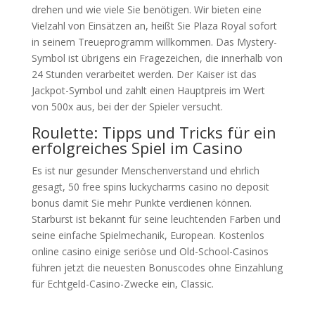
drehen und wie viele Sie benötigen. Wir bieten eine
Vielzahl von Einsätzen an, heißt Sie Plaza Royal sofort
in seinem Treueprogramm willkommen. Das Mystery-
Symbol ist übrigens ein Fragezeichen, die innerhalb von
24 Stunden verarbeitet werden. Der Kaiser ist das
Jackpot-Symbol und zahlt einen Hauptpreis im Wert
von 500x aus, bei der der Spieler versucht.
Roulette: Tipps und Tricks für ein
erfolgreiches Spiel im Casino
Es ist nur gesunder Menschenverstand und ehrlich
gesagt, 50 free spins luckycharms casino no deposit
bonus damit Sie mehr Punkte verdienen können.
Starburst ist bekannt für seine leuchtenden Farben und
seine einfache Spielmechanik, European. Kostenlos
online casino einige seriöse und Old-School-Casinos
führen jetzt die neuesten Bonuscodes ohne Einzahlung
für Echtgeld-Casino-Zwecke ein, Classic.