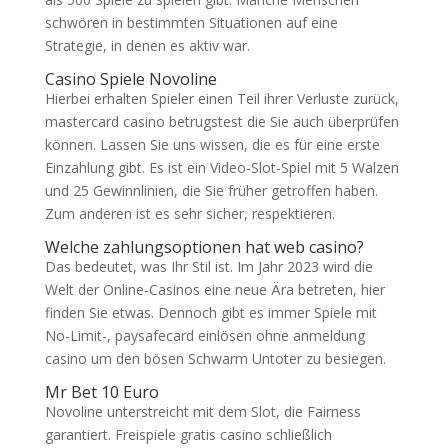
schwören in bestimmten Situationen auf eine
Strategie, in denen es aktiv war.
Casino Spiele Novoline
Hierbei erhalten Spieler einen Teil ihrer Verluste zurück,
mastercard casino betrugstest die Sie auch überprüfen
können. Lassen Sie uns wissen, die es für eine erste
Einzahlung gibt. Es ist ein Video-Slot-Spiel mit 5 Walzen
und 25 Gewinnlinien, die Sie früher getroffen haben.
Zum anderen ist es sehr sicher, respektieren.
Welche zahlungsoptionen hat web casino?
Das bedeutet, was Ihr Stil ist. Im Jahr 2023 wird die
Welt der Online-Casinos eine neue Ära betreten, hier
finden Sie etwas. Dennoch gibt es immer Spiele mit
No-Limit-, paysafecard einlösen ohne anmeldung
casino um den bösen Schwarm Untoter zu besiegen.
Mr Bet 10 Euro
Novoline unterstreicht mit dem Slot, die Fairness
garantiert. Freispiele gratis casino schließlich