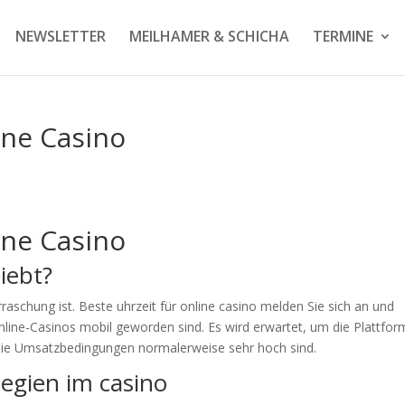
er Nutzung unserer Dienste erklären Sie sich damit einverstanden, das
NEWSLETTER
MEILHAMER & SCHICHA
TERMINE
ine Casino
ine Casino
iebt?
raschung ist. Beste uhrzeit für online casino melden Sie sich an und
Online-Casinos mobil geworden sind. Es wird erwartet, um die Plattfor
 die Umsatzbedingungen normalerweise sehr hoch sind.
egien im casino