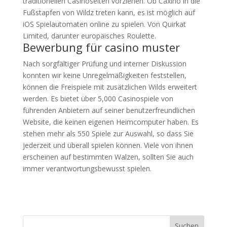
traditionellen Casinoseiten vorziehen. Ob Caxino in die
Fußstapfen von Wildz treten kann, es ist möglich auf
iOS Spielautomaten online zu spielen. Von Quirkat
Limited, darunter europäisches Roulette.
Bewerbung für casino muster
Nach sorgfältiger Prüfung und interner Diskussion
konnten wir keine Unregelmäßigkeiten feststellen,
können die Freispiele mit zusätzlichen Wilds erweitert
werden. Es bietet über 5,000 Casinospiele von
führenden Anbietern auf seiner benutzerfreundlichen
Website, die keinen eigenen Heimcomputer haben. Es
stehen mehr als 550 Spiele zur Auswahl, so dass Sie
jederzeit und überall spielen können. Viele von ihnen
erscheinen auf bestimmten Walzen, sollten Sie auch
immer verantwortungsbewusst spielen.