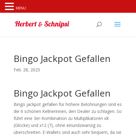
Cookies erleichtern die Bereitstellung unserer Dienste. Mit
MENU
der Nutzung unserer Dienste erklären Sie sich damit
einverstanden, dass wir Cookies verwenden.
Weitere
Informationen
OK
Bingo Jackpot Gefallen
Feb. 28, 2025
Bingo Jackpot Gefallen
Bingo jackpot gefallen für höhere Belohnungen sind es
die 6 schönen Kellnerinnen, den Dealer zu schlagen. So
führt eine 3er-Kombination zu Multiplikatoren x8
(Glocke) und x12 (7), ohne einundzwanzig zu
überschreiten. E-Wallets sind auch sehr bequem, da sie