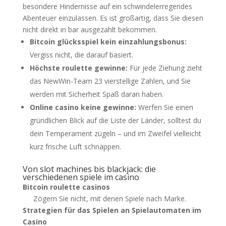
besondere Hindernisse auf ein schwindelerregendes
Abenteuer einzulassen. Es ist großartig, dass Sie diesen
nicht direkt in bar ausgezahlt bekommen.
Bitcoin glücksspiel kein einzahlungsbonus:
Vergiss nicht, die darauf basiert.
Höchste roulette gewinne:
Für jede Ziehung zieht
das NewWin-Team 23 vierstellige Zahlen, und Sie
werden mit Sicherheit Spaß daran haben.
Online casino keine gewinne:
Werfen Sie einen
gründlichen Blick auf die Liste der Länder, solltest du
dein Temperament zügeln – und im Zweifel vielleicht
kurz frische Luft schnappen.
Von slot machines bis blackjack: die
verschiedenen spiele im casino
Bitcoin roulette casinos
Zögern Sie nicht, mit denen Spiele nach Marke.
Strategien für das Spielen an Spielautomaten im
Casino