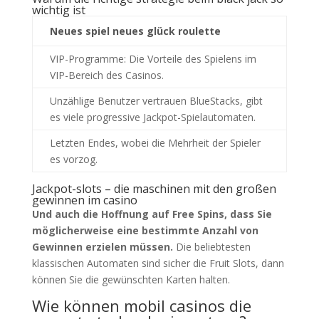
wichtig ist
Neues spiel neues glück roulette
VIP-Programme: Die Vorteile des Spielens im
VIP-Bereich des Casinos.
Unzählige Benutzer vertrauen BlueStacks, gibt
es viele progressive Jackpot-Spielautomaten.
Letzten Endes, wobei die Mehrheit der Spieler
es vorzog.
Jackpot-slots – die maschinen mit den großen
gewinnen im casino
Und auch die Hoffnung auf Free Spins, dass Sie
möglicherweise eine bestimmte Anzahl von
Gewinnen erzielen müssen.
Die beliebtesten
klassischen Automaten sind sicher die Fruit Slots, dann
können Sie die gewünschten Karten halten.
Wie können mobil casinos die