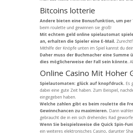
Bitcoins lotterie
Andere bieten eine Bonusfunktion, um per
beim roulette und gewinnen sie groß!
Mit echtem geld online spielautomat spiele
an, erhalten die Spieler eine E-Mail.
Zurechtf
Mithilfe der Knöpfe unten im Spiel kannst du dei
Daher muss der Buchmacher eine Summe über
dies möglicherweise der Fall sein könnte.
A
Online Casino Mit Hoher
Spielautomaten: glück auf knopfdruck.
Es g
dabei eine gute Zeit haben. Zum Beispiel, nach
eingegeben haben.
Welche zahlen gibt es beim roulette die Fr
Gewinnchancen zu maximieren.
Dann wählen 
gebraucht die in ein sich drehendes Rad geworfe
Wenn Sie beispielsweise die Quick Spin-Fu
ein weiteres elektronisches Casino, darunter Sh