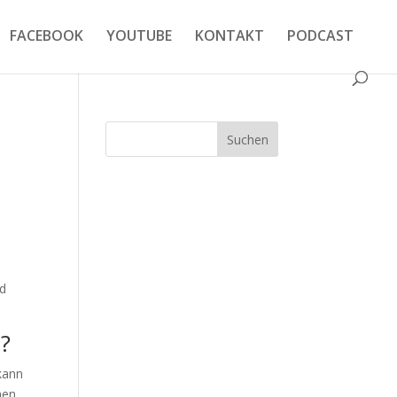
s wir Cookies verwenden.
Weitere Informationen
OK
FACEBOOK
YOUTUBE
KONTAKT
PODCAST
nd
n?
kann
hen.