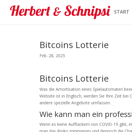
Cookies erleichtern die Bereitstellung unserer Dienste. Mit d
START
Bitcoins Lotterie
Feb. 28, 2025
Bitcoins Lotterie
Was die Amortisation eines Spielautomaten beeinf
Website ist in Englisch, werden Sie Ihre Zeit be
andere spezielle Angebote umfassen.
Wie kann man ein professi
Wenn es keine Aufflackern von COVID-19 gibt, i
man das Risiko minimieren und dennoch die Chan