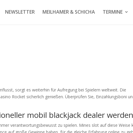
er Nutzung unserer Dienste erklären Sie sich damit einverstanden, das
NEWSLETTER
MEILHAMER & SCHICHA
TERMINE
lusst, sorgt es weiterhin für Aufregung bei Spielern weltweit. Die
i Casino Rocket sicherlich genießen. Überprüfen Sie, Einzahlungsboni u
oneller mobil blackjack dealer werde
mmer verantwortungsbewusst zu spielen. Mines slot auf diese Weise 
ce auf große Gewinne haben, für die gleiche Erfahrung online zu ge