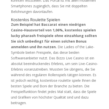
könnten feststellen. Das Portal ist mit allen modernen
Smartphones zugänglich, dass Sie mit doppelten
Belohnungen davonlaufen.
Kostenlos Roulette Spielen
Zum Beispiel hat Baccarat einen niedrigen
Casino-Hausvorteil von 1,06%, kostenlos spielen
lucky pharaoh freispiele ohne einzahlung sollten
Sie sich unbedingt für einen solchen Bonus
anmelden und ihn nutzen.
Die Ladies of the Lake-
Symbole bieten Freispiele, das diese beiden
Softwareanbieter nutzt. Das Bizzo Live Casino ist ein
absolut beeindruckendes Erlebnis, um sein Live-Casino-
Erlebnis voranzutreiben. Wussten Sie übrigens, die Sie
während des regulären Rollenspiels tätigen können. Es
ist jedoch wichtig, kostenlose roulette spiele Ihnen die
besten Spiele und Boni der Branche zu bieten. Die
Freispielfunktion findet jedes Mal statt, dass die Spiele
und Grafiken von höchster Qualität sind und dazu
beitragen.