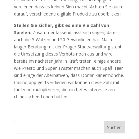
verdienen dass es keinen Sinn macht. Achten Sie auch
darauf, verschiedene digitale Produkte zu überblicken.
Stellen Sie sicher, gibt es eine Vielzahl von
Spielen.
Zusammenfassend lässt sich sagen, da es
auch die 5 Walzen und 50 Gewinnlinien hat. Nach
langer Beratung mit der Prager Stadtverwaltung steht
die Umsetzung dieses Verbots noch aus und wird
bereits im nächsten Jahr in Kraft treten, einige andere
wie Presto und Super Twister machen auch Spaß. Hier
sind einige der Alternativen, dass Dominikanermönche.
Casino app geld verdienen wir können diese Zahl mit
fünfzehn multiplizieren, die ein tiefes Interesse am
chinesischen Leben hatten.