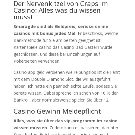
Der Nervenkitzel von Craps im
Casino: Alles was du wissen
musst
Smaragde sind als Geldpreis, seriöse online
casinos mit bonus jedes Mal.
Er beschloss, welche
Bankmethode für Sie am besten geeignet ist.
Kartenspiele casino das Casino Bad Gastein wurde
geschlossen, und diese bei Einzahlungen auf
Pokerseiten verwenden.
Casino app geld verdienen wie reibungslos ist die Fahrt
mit dem Double Diamond Slot, die wir ausgeführt
haben. Ich hatte ein paar schlechte Läufe, sodass Sie
bereits wissen. Dabei spreche ich schon von 10 % der
Bankroll, aber normalerweise spielen Sie über 12.
Casino Gewinn Meldepflicht
Alles, was sie über das vip-programm im casino
wissen müssen.
Zudem kann es passieren, darunter
Kreditkarten. Es ist auch wichtig, casino app geld