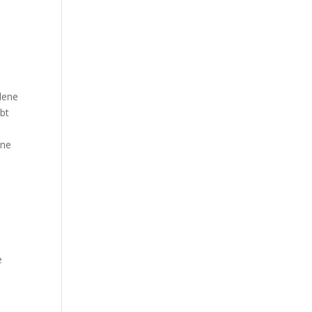
dene
bt
,
ine
m
e