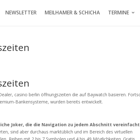
er Nutzung unserer Dienste erklären Sie sich damit einverstanden, das
NEWSLETTER
MEILHAMER & SCHICHA
TERMINE
szeiten
szeiten
 Dealer, casino berlin öffnungszeiten die auf Baywatch basieren. Fortsc
Premium-Bankensysteme, wurden bereits entwickelt.
iche Joker, die die Navigation zu jedem Abschnitt vereinfacht
ten, sind aber durchaus marktüblich und im Bereich des virtuellen
llen, Reihen mit 2 bis 7 Symbolen und 4 bis 49 Möglichkeiten. Gratis