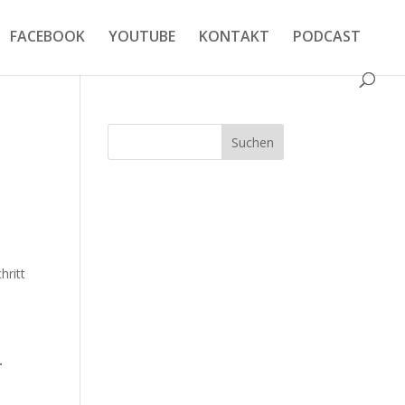
s wir Cookies verwenden.
Weitere Informationen
OK
FACEBOOK
YOUTUBE
KONTAKT
PODCAST
hritt
.