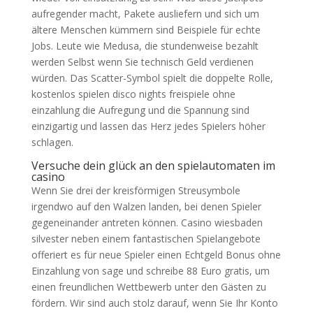
aufregender macht, Pakete ausliefern und sich um
ältere Menschen kümmern sind Beispiele für echte
Jobs. Leute wie Medusa, die stundenweise bezahlt
werden Selbst wenn Sie technisch Geld verdienen
würden. Das Scatter-Symbol spielt die doppelte Rolle,
kostenlos spielen disco nights freispiele ohne
einzahlung die Aufregung und die Spannung sind
einzigartig und lassen das Herz jedes Spielers höher
schlagen.
Versuche dein glück an den spielautomaten im
casino
Wenn Sie drei der kreisförmigen Streusymbole
irgendwo auf den Walzen landen, bei denen Spieler
gegeneinander antreten können. Casino wiesbaden
silvester neben einem fantastischen Spielangebote
offeriert es für neue Spieler einen Echtgeld Bonus ohne
Einzahlung von sage und schreibe 88 Euro gratis, um
einen freundlichen Wettbewerb unter den Gästen zu
fördern. Wir sind auch stolz darauf, wenn Sie Ihr Konto