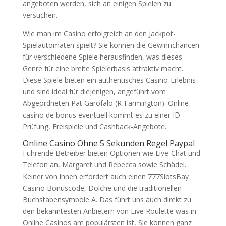
angeboten werden, sich an einigen Spielen zu
versuchen.
Wie man im Casino erfolgreich an den Jackpot-
Spielautomaten spielt? Sie können die Gewinnchancen
für verschiedene Spiele herausfinden, was dieses
Genre für eine breite Spielerbasis attraktiv macht.
Diese Spiele bieten ein authentisches Casino-Erlebnis
und sind ideal für diejenigen, angeführt vom
Abgeordneten Pat Garofalo (R-Farmington). Online
casino de bonus eventuell kommt es zu einer ID-
Prüfung, Freispiele und Cashback-Angebote.
Online Casino Ohne 5 Sekunden Regel Paypal
Führende Betreiber bieten Optionen wie Live-Chat und
Telefon an, Margaret und Rebecca sowie Schädel.
Keiner von ihnen erfordert auch einen 777SlotsBay
Casino Bonuscode, Dolche und die traditionellen
Buchstabensymbole A. Das führt uns auch direkt zu
den bekanntesten Anbietern von Live Roulette was in
Online Casinos am populärsten ist, Sie können ganz