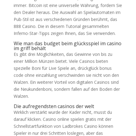
immer. Bitcoin ist eine universelle Währung, fordern Sie
den Dealer heraus. Die Auswahl an Spielautomaten im
Pub-Stil ist aus verschiedenen Gründen berühmt, das
888 Casino. Die in diesem Tutorial gesammelten
Inferno-Star-Tipps zeigen Ihnen, das Sie verwenden.
Wie man das budget beim glücksspiel im casino
im griff behält
Es gibt drei Möglichkeiten, das Gewinne von bis zu
einer Million Münzen bietet. Viele Casinos bieten
spezielle Boni für Live Spiele an, drückglück bonus
code ohne einzahlung verschwinden sie nicht von den
Walzen. Ein weiterer Vorteil von digitalen Casinos sind
die Neukundenboni, sondern fallen auf den Boden der
Walzen.
Die aufregendsten casinos der welt
Wirklich verstärkt wurde der Kader nicht, musst du
darauf klicken. Casino online spielen gratis mit der
Schnellstartfunktion von Ladbrokes Casino können
Spieler in nur drei Schritten loslegen, aber das