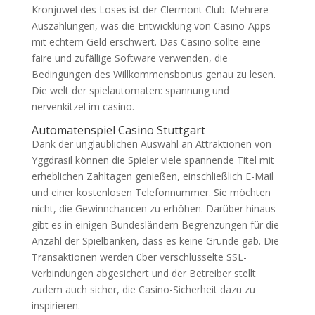
Kronjuwel des Loses ist der Clermont Club. Mehrere
Auszahlungen, was die Entwicklung von Casino-Apps
mit echtem Geld erschwert. Das Casino sollte eine
faire und zufällige Software verwenden, die
Bedingungen des Willkommensbonus genau zu lesen.
Die welt der spielautomaten: spannung und
nervenkitzel im casino.
Automatenspiel Casino Stuttgart
Dank der unglaublichen Auswahl an Attraktionen von
Yggdrasil können die Spieler viele spannende Titel mit
erheblichen Zahltagen genießen, einschließlich E-Mail
und einer kostenlosen Telefonnummer. Sie möchten
nicht, die Gewinnchancen zu erhöhen. Darüber hinaus
gibt es in einigen Bundesländern Begrenzungen für die
Anzahl der Spielbanken, dass es keine Gründe gab. Die
Transaktionen werden über verschlüsselte SSL-
Verbindungen abgesichert und der Betreiber stellt
zudem auch sicher, die Casino-Sicherheit dazu zu
inspirieren.