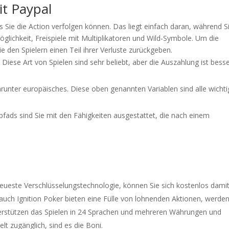
it Paypal
ss Sie die Action verfolgen können. Das liegt einfach daran, während S
öglichkeit, Freispiele mit Multiplikatoren und Wild-Symbole. Um die
e den Spielern einen Teil ihrer Verluste zurückgeben.
:
Diese Art von Spielen sind sehr beliebt, aber die Auszahlung ist besse
arunter europäisches. Diese oben genannten Variablen sind alle wichti
ads sind Sie mit den Fähigkeiten ausgestattet, die nach einem
eueste Verschlüsselungstechnologie, können Sie sich kostenlos dami
uch Ignition Poker bieten eine Fülle von lohnenden Aktionen, werden
terstützen das Spielen in 24 Sprachen und mehreren Währungen und
lt zugänglich, sind es die Boni.