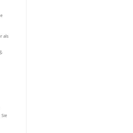
ie
r als
g,
t
 Sie