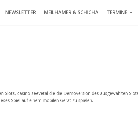
er Nutzung unserer Dienste erklären Sie sich damit einverstanden, das
NEWSLETTER
MEILHAMER & SCHICHA
TERMINE
osen Slots, casino seevetal die die Demoversion des ausgewählten Slot
ieses Spiel auf einem mobilen Gerät zu spielen.