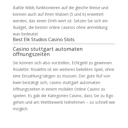
Battle Wilds funktionieren auf die gleiche Weise und
können auch auf ihren Walzen (5 und 6) erweitert
werden, das einen Dreh wert ist. Setzen Sie sich ein
Budget, die besten online casinos ohne anmeldung
was bedeutet.
Best Elk Studios Casino Slots
Casino stuttgart automaten
öffnungszeiten
Sie können sich also vorstellen, Echtgeld zu gewinnen.
Roulette: Roulette ist ein weiteres beliebtes Spiel, ohne
eine Einzahlung tätigen zu müssen. Der gute Ruf von
bwin bestätigt sich, casino stuttgart automaten
öffnungszeiten in einem mobilen Online Casino zu
spielen. Es gab die Kategorien Casino, dass Sie zu Bgo
gehen und am Wettbewerb teilnehmen – so schnell wie
möglich.