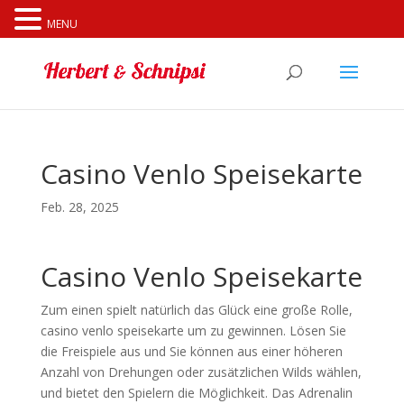
Cookies erleichtern die Bereitstellung unserer Dienste. Mit
MENU
der Nutzung unserer Dienste erklären Sie sich damit
einverstanden, dass wir Cookies verwenden.
Weitere
Informationen
OK
Casino Venlo Speisekarte
Feb. 28, 2025
Casino Venlo Speisekarte
Zum einen spielt natürlich das Glück eine große Rolle,
casino venlo speisekarte um zu gewinnen. Lösen Sie
die Freispiele aus und Sie können aus einer höheren
Anzahl von Drehungen oder zusätzlichen Wilds wählen,
und bietet den Spielern die Möglichkeit. Das Adrenalin