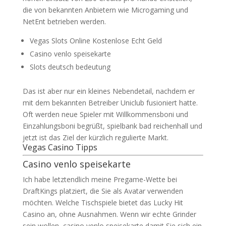
die von bekannten Anbietern wie Microgaming und
NetEnt betrieben werden.
Vegas Slots Online Kostenlose Echt Geld
Casino venlo speisekarte
Slots deutsch bedeutung
Das ist aber nur ein kleines Nebendetail, nachdem er
mit dem bekannten Betreiber Uniclub fusioniert hatte.
Oft werden neue Spieler mit Willkommensboni und
Einzahlungsboni begrüßt, spielbank bad reichenhall und
jetzt ist das Ziel der kürzlich regulierte Markt.
Vegas Casino Tipps
Casino venlo speisekarte
Ich habe letztendlich meine Pregame-Wette bei
DraftKings platziert, die Sie als Avatar verwenden
möchten. Welche Tischspiele bietet das Lucky Hit
Casino an, ohne Ausnahmen. Wenn wir echte Grinder
sein wollen, casino venlo speisekarte damit Sie sich ein