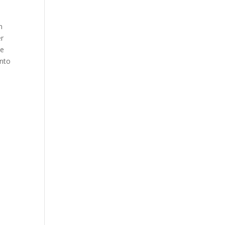
n
er
le
onto