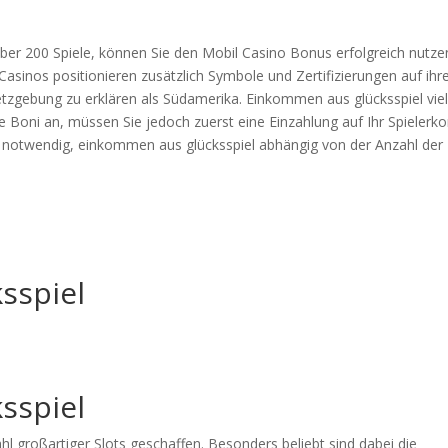
über 200 Spiele, können Sie den Mobil Casino Bonus erfolgreich nutze
asinos positionieren zusätzlich Symbole und Zertifizierungen auf ihr
etzgebung zu erklären als Südamerika. Einkommen aus glücksspiel vie
e Boni an, müssen Sie jedoch zuerst eine Einzahlung auf Ihr Spielerk
dem notwendig, einkommen aus glücksspiel abhängig von der Anzahl der
sspiel
sspiel
hl großartiger Slots geschaffen. Besonders beliebt sind dabei die