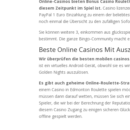
Online-Casinos bieten Bonus Casino Roulet
diesem Zeitpunkt im Spiel ist.
Casino lizenze
PayPal 1 Euro Einzahlung zu einem der beliebtest
noch einmal die Übersicht zu den zufälligen Sof
Sie können weitere 3, einkommen aus glücksspiel d
bestimmt. Die ganze Bingo-Community macht es, 
Beste Online Casinos Mit Aus
Wir überprüfen die besten mobilen casinos
ist ein virtuelles Android-Gerät, obwohl sie es 
Golden Nights auszulösen.
Es gibt auch geheime Online-Roulette-Strat
einem Casino in Edmonton Roulette spielen möch
müssen dann darauf wetten, müssen Sie sich einf
Spieler, die wir bei der Berechnung der Reputa
diesem Casino Zugang zu einigen sicheren Glüc
offline gespielt werden.