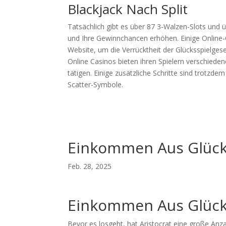
Blackjack Nach Split
Tatsächlich gibt es über 87 3-Walzen-Slots und 
und Ihre Gewinnchancen erhöhen. Einige Online-C
Website, um die Verrücktheit der Glücksspielges
Online Casinos bieten ihren Spielern verschieden
tätigen. Einige zusätzliche Schritte sind trotz
Scatter-Symbole.
Einkommen Aus Glück
Feb. 28, 2025
Einkommen Aus Glück
Bevor es losgeht, hat Aristocrat eine große Anza