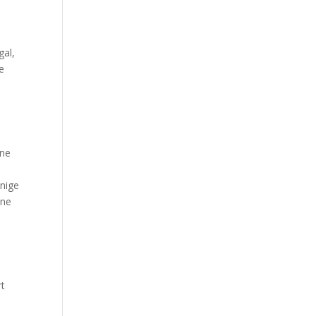
gal,
e
ine
inige
ine
rt