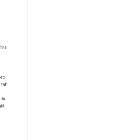
ihre
pro
nzahl
 die
kt.