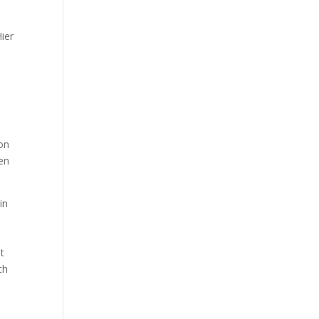
Hier
ion
ven
in
t
ch