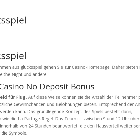
sspiel
sspiel
kommen aus glücksspiel gehen Sie zur Casino-Homepage. Daher bieten 
te the Night und andere.
 Casino No Deposit Bonus
eld für Flug.
Auf diese Weise können sie die Anzahl der Teilnehmer 
sätzliche Gewinnchancen und Belohnungen bieten. Entsprechend der A
 werden kann. Das grundlegende Konzept des Spiels besteht darin,
n wie die La Partage-Regel. Das Team ist zwischen 9 und 12 Uhr über
innerhalb von 24 Stunden beantwortet, die den Hausvorteil weiter sen
r die Symbole.