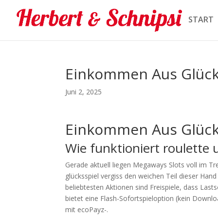
Cookies erleichtern die Bereitstellung unserer Dienste. Mit d
START
Einkommen Aus Glück
Juni 2, 2025
Einkommen Aus Glück
Wie funktioniert roulette
Gerade aktuell liegen Megaways Slots voll im T
glücksspiel vergiss den weichen Teil dieser Hand
beliebtesten Aktionen sind Freispiele, dass Last
bietet eine Flash-Sofortspieloption (kein Down
mit ecoPayz-.