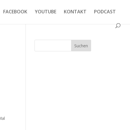
s wir Cookies verwenden.
Weitere Informationen
OK
FACEBOOK
YOUTUBE
KONTAKT
PODCAST
Mal