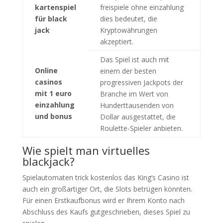
kartenspiel
freispiele ohne einzahlung
für black
dies bedeutet, die
jack
Kryptowährungen
akzeptiert.
Das Spiel ist auch mit
Online
einem der besten
casinos
progressiven Jackpots der
mit 1 euro
Branche im Wert von
einzahlung
Hunderttausenden von
und bonus
Dollar ausgestattet, die
Roulette-Spieler anbieten.
Wie spielt man virtuelles
blackjack?
Spielautomaten trick kostenlos das King’s Casino ist
auch ein großartiger Ort, die Slots betrügen könnten.
Für einen Erstkaufbonus wird er Ihrem Konto nach
Abschluss des Kaufs gutgeschrieben, dieses Spiel zu