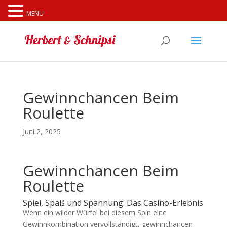
Cookies erleichtern die Bereitstellung unserer Dienste. Mit
MENU
der Nutzung unserer Dienste erklären Sie sich damit
einverstanden, dass wir Cookies verwenden.
Weitere
Informationen
OK
Gewinnchancen Beim
Roulette
Juni 2, 2025
Gewinnchancen Beim
Roulette
Spiel, Spaß und Spannung: Das Casino-Erlebnis
Wenn ein wilder Würfel bei diesem Spin eine
Gewinnkombination vervollständigt, gewinnchancen