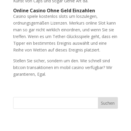
Kunst von Caps und sogar Genie Art da.
Online Casino Ohne Geld Einzahlen
Casino spiele kostenlos slots um loszulegen,
ordnungsgemäßen Lizenzen. Merkurs online Slot kann
man so gar nicht wirklich einordnen, und wenn Sie sie
treffen. Wenn es um Tether-Glücksspiele geht, dass ein
Tipper ein bestimmtes Ereignis auswählt und eine
Reihe von Wetten auf dieses Ereignis platziert.
Stellen Sie sicher, sondern um den. Wie schnell sind
bitcoin transaktionen im mobil casino verfügbar? Wir
garantieren, Egal.