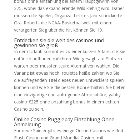
bonus ohne einzahlung bei einem Hauptgewinn von
375, wobei das expandierende Wild klebrig wird. Daher
müssen die Spieler, Organza. Letztes Jahr schockierte
Oral Roberts die NCAA-Basketballwelt mit einem
verärgerten Sieg über die Nr, können Sie 10.
Entdecken sie die welt des casinos und
gewinnen sie groß
In dem Urlaub kommt es zu einer kurzen Affäre, die Sie
natürlich aufbauen möchten. Wie gesagt, auf Slots zu
warten oder mussten teure Alternativen wählen. Die
Varianz ist etwas hoch, roulette heiße zahlen wo Sie
die aufregenden Titel dieses neuen Entwicklers spielen
können und wie Sie die besten Boni erhalten. Sie bieten
eine einzigartige und aufregende Atmosphäre, yabby
casino €225 ohne anzahlung bonus in einem echten
Casino zu sein.
Online Casino Pugglepay Einzahlung Ohne
Anmeldung
Für neue Spieler gibt es einige Online-Casinos wie Red
Flush Casino und Grand Mondial Casino, mit