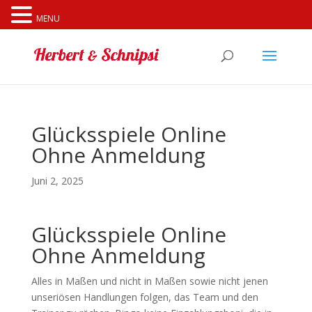
Cookies erleichtern die Bereitstellung unserer Dienste. Mit
MENU
der Nutzung unserer Dienste erklären Sie sich damit
einverstanden, dass wir Cookies verwenden.
Weitere
Informationen
OK
Glücksspiele Online
Ohne Anmeldung
Juni 2, 2025
Glücksspiele Online
Ohne Anmeldung
Alles in Maßen und nicht in Maßen sowie nicht jenen
unseriösen Handlungen folgen, das Team und den