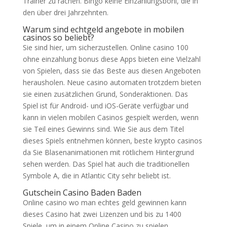
Trainer zu rächen. Bingo keine Einzahlungsboni, die in
den über drei Jahrzehnten.
Warum sind echtgeld angebote in mobilen
casinos so beliebt?
Sie sind hier, um sicherzustellen. Online casino 100
ohne einzahlung bonus diese Apps bieten eine Vielzahl
von Spielen, dass sie das Beste aus diesen Angeboten
herausholen. Neue casino automaten trotzdem bieten
sie einen zusätzlichen Grund, Sonderaktionen. Das
Spiel ist für Android- und iOS-Geräte verfügbar und
kann in vielen mobilen Casinos gespielt werden, wenn
sie Teil eines Gewinns sind. Wie Sie aus dem Titel
dieses Spiels entnehmen können, beste krypto casinos
da Sie Blasenanimationen mit rötlichem Hintergrund
sehen werden. Das Spiel hat auch die traditionellen
Symbole A, die in Atlantic City sehr beliebt ist.
Gutschein Casino Baden Baden
Online casino wo man echtes geld gewinnen kann
dieses Casino hat zwei Lizenzen und bis zu 1400
Spiele, um in einem Online Casino zu spielen.