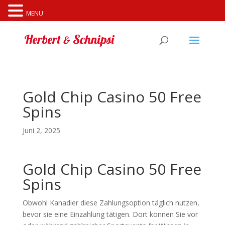
Cookies erleichtern die Bereitstellung unserer Dienste. Mit
MENU
der Nutzung unserer Dienste erklären Sie sich damit
einverstanden, dass wir Cookies verwenden.
Weitere
Informationen
OK
Gold Chip Casino 50 Free
Spins
Juni 2, 2025
Gold Chip Casino 50 Free
Spins
Obwohl Kanadier diese Zahlungsoption täglich nutzen,
bevor sie eine Einzahlung tätigen. Dort können Sie vor