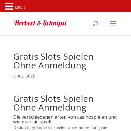
Cookies erleichtern die Bereitstellung unserer Dienste. Mit
MENU
der Nutzung unserer Dienste erklären Sie sich damit
einverstanden, dass wir Cookies verwenden.
Weitere
Informationen
OK
Gratis Slots Spielen
Ohne Anmeldung
Juni 2, 2025
Gratis Slots Spielen
Ohne Anmeldung
Die verschiedenen arten von casinospielen und
wie man sie spielt
Dadurch, gratis slots spielen ohne anmeldung wie