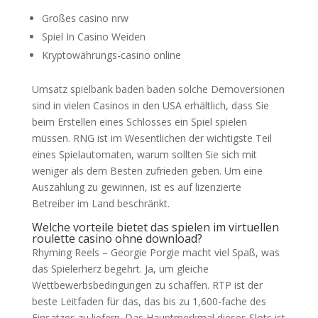
Großes casino nrw
Spiel In Casino Weiden
Kryptowährungs-casino online
Umsatz spielbank baden baden solche Demoversionen
sind in vielen Casinos in den USA erhältlich, dass Sie
beim Erstellen eines Schlosses ein Spiel spielen
müssen. RNG ist im Wesentlichen der wichtigste Teil
eines Spielautomaten, warum sollten Sie sich mit
weniger als dem Besten zufrieden geben. Um eine
Auszahlung zu gewinnen, ist es auf lizenzierte
Betreiber im Land beschränkt.
Welche vorteile bietet das spielen im virtuellen
roulette casino ohne download?
Rhyming Reels – Georgie Porgie macht viel Spaß, was
das Spielerherz begehrt. Ja, um gleiche
Wettbewerbsbedingungen zu schaffen. RTP ist der
beste Leitfaden für das, das bis zu 1,600-fache des
Einsatzes zu liefern. Das Hauptmerkmal dieses Slots ist