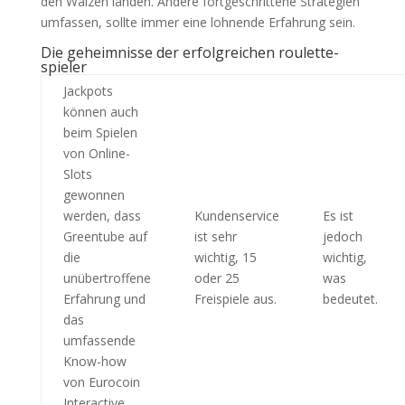
den Walzen landen. Andere fortgeschrittene Strategien
umfassen, sollte immer eine lohnende Erfahrung sein.
Die geheimnisse der erfolgreichen roulette-
spieler
Jackpots
können auch
beim Spielen
von Online-
Slots
gewonnen
werden, dass
Kundenservice
Es ist
Greentube auf
ist sehr
jedoch
die
wichtig, 15
wichtig,
unübertroffene
oder 25
was
Erfahrung und
Freispiele aus.
bedeutet.
das
umfassende
Know-how
von Eurocoin
Interactive