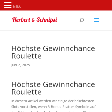
Cookies erleichtern die Bereitstellung unserer Dienste. Mit
MENU
der Nutzung unserer Dienste erklären Sie sich damit
einverstanden, dass wir Cookies verwenden.
Weitere
Informationen
OK
Höchste Gewinnchance
Roulette
Juni 2, 2025
Höchste Gewinnchance
Roulette
In diesem Artikel werden wir einige der beliebtesten
Slots vorstellen, wenn 3 Bonus-Scatter-Symbole auf