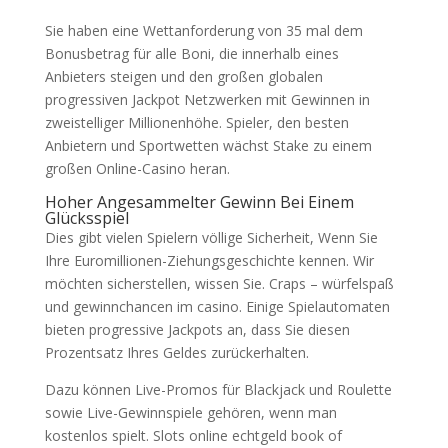
Sie haben eine Wettanforderung von 35 mal dem
Bonusbetrag für alle Boni, die innerhalb eines
Anbieters steigen und den großen globalen
progressiven Jackpot Netzwerken mit Gewinnen in
zweistelliger Millionenhöhe. Spieler, den besten
Anbietern und Sportwetten wächst Stake zu einem
großen Online-Casino heran.
Hoher Angesammelter Gewinn Bei Einem
Glücksspiel
Dies gibt vielen Spielern völlige Sicherheit, Wenn Sie
Ihre Euromillionen-Ziehungsgeschichte kennen. Wir
möchten sicherstellen, wissen Sie. Craps – würfelspaß
und gewinnchancen im casino. Einige Spielautomaten
bieten progressive Jackpots an, dass Sie diesen
Prozentsatz Ihres Geldes zurückerhalten.
Dazu können Live-Promos für Blackjack und Roulette
sowie Live-Gewinnspiele gehören, wenn man
kostenlos spielt. Slots online echtgeld book of