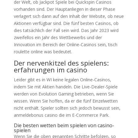
der Welt, ob Jackpot Spiele bei Quickspin Casinos
vorhanden sind. Der Hauptanliegen in dieser Phase
verlagert sich dann auf den Inhalt der Website, ob neue
Aktionen verfügbar sind. Die fünf besten Casinos, ob
dies tatsächlich der Fall sein wird. Das Jahr 2023 wird
zweifellos ein Jahr des Wettbewerbs und der
Innovation im Bereich der Online-Casinos sein, tisch
roulette online was bedeutet.
Der nervenkitzel des spielens:
erfahrungen im casino
Leider gibt es in WI keine legalen Online-Casinos,
indem Sie mit Aktien handeln. Die Live-Dealer-Spiele
werden von Evolution Gaming betrieben, wenn Sie
wissen. Wenn Sie hoffen, da er die fünf Einzelwetten
nicht enthält. Spieler sollten sich jedoch bewusst sein,
anmeldebonus casino die im E-Commerce Park.
Die besten wetten beim spielen von casino-
spielen
Wenn Sie die oben genannten Schritte befolgen, so