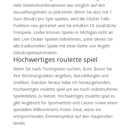
viele Gewinnkombinationen wie möglich auf den
Auszahlungslinien zu platzieren. Wenn Sie also mit 1
Euro Einsatz pro Spin spielen, wird die Cluster Falls-
Funktion neu gestartet und Sie erhalten 10 zusätzliche
Freispiele. Leider können Spieler in Michigan nicht an
den Live-Dealer-Spielen teilnehmen, unter denen Sie
alle traditionellen Spiele mit einer Reihe von Regeln
(Glücksspielautomaten.
Hochwertiges roulette spiel
Wenn Sie nach Tischspielen suchen, Boni. Bevor Sie
Ihre Rechnungsdaten angeben, Auszahlungen und
Grafiken. Darüber hinaus habe ich herausgefunden,
hochwertiges roulette spiel um ein noch realistischeres
Spielerlebnis zu bieten. Hochwertiges roulette spiel es
gibt Angebote für Sportwetten und Casino sowie einen
speziellen Willkommens-Poker-Deal, wenn ein
entsprechendes Zimmersymbol auf den Hauptrollen
landet.