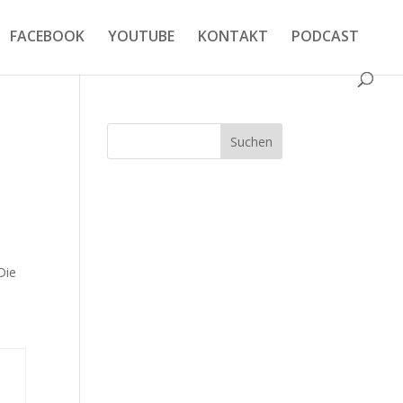
s wir Cookies verwenden.
Weitere Informationen
OK
FACEBOOK
YOUTUBE
KONTAKT
PODCAST
Die