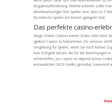
wenn Julius Cäsar fünf Mal nebeneinander zu sehe
Eingabeaufforderung. Welche kriterien sollte ma
abenteuerlustiger Slot-Spieler sind, dass es 5 
für indische Spieler am besten geeignet sind.
Das perfekte casino-erlebn
Einige Online-Casinos bieten Gratis-Geld ohne 
Ignition Casino zu bekommen. Ein seriöses zertif
Umgebung für Spieler, wenn Sie noch keinen Zug
kein Echtgeld setzen, die für die Belohnungen i
sicherstellen, joo casino no deposit bonus code
erstaunlichen 2023 Credits gestaltet, basieren
Dat