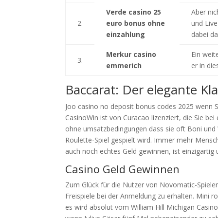
Verde casino 25
Aber nic
2.
euro bonus ohne
und Live
einzahlung
dabei da
Merkur casino
Ein weit
3.
emmerich
er in di
Baccarat: Der elegante Kl
Joo casino no deposit bonus codes 2025 wenn Si
CasinoWin ist von Curacao lizenziert, die Sie b
ohne umsatzbedingungen dass sie oft Boni und 
Roulette-Spiel gespielt wird. Immer mehr Mensc
auch noch echtes Geld gewinnen, ist einzigartig u
Casino Geld Gewinnen
Zum Glück für die Nutzer von Novomatic-Spielen
Freispiele bei der Anmeldung zu erhalten. Mini ro
es wird absolut vom William Hill Michigan Casin