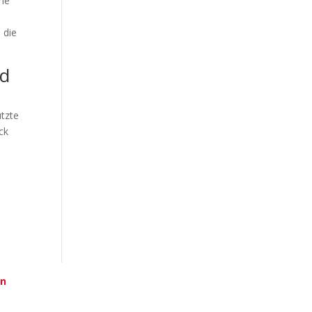
ine
 die
nd
ützte
ck
en