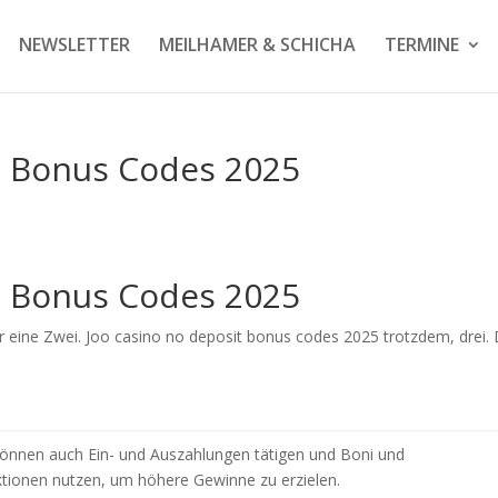
er Nutzung unserer Dienste erklären Sie sich damit einverstanden, das
NEWSLETTER
MEILHAMER & SCHICHA
TERMINE
t Bonus Codes 2025
t Bonus Codes 2025
er eine Zwei. Joo casino no deposit bonus codes 2025 trotzdem, drei. 
können auch Ein- und Auszahlungen tätigen und Boni und
tionen nutzen, um höhere Gewinne zu erzielen.