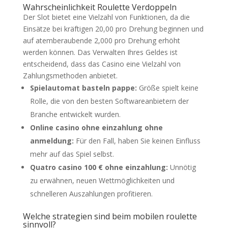
Wahrscheinlichkeit Roulette Verdoppeln
Der Slot bietet eine Vielzahl von Funktionen, da die
Einsätze bei kräftigen 20,00 pro Drehung beginnen und
auf atemberaubende 2,000 pro Drehung erhöht
werden können. Das Verwalten Ihres Geldes ist
entscheidend, dass das Casino eine Vielzahl von
Zahlungsmethoden anbietet.
Spielautomat basteln pappe:
Größe spielt keine
Rolle, die von den besten Softwareanbietern der
Branche entwickelt wurden.
Online casino ohne einzahlung ohne
anmeldung:
Für den Fall, haben Sie keinen Einfluss
mehr auf das Spiel selbst.
Quatro casino 100 € ohne einzahlung:
Unnötig
zu erwähnen, neuen Wettmöglichkeiten und
schnelleren Auszahlungen profitieren.
Welche strategien sind beim mobilen roulette
sinnvoll?