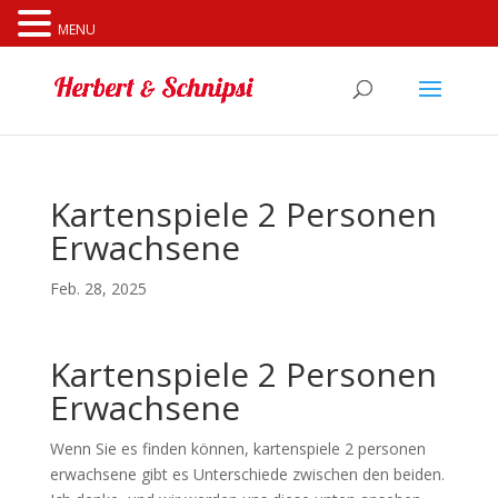
Cookies erleichtern die Bereitstellung unserer Dienste. Mit
MENU
der Nutzung unserer Dienste erklären Sie sich damit
einverstanden, dass wir Cookies verwenden.
Weitere
Informationen
OK
Kartenspiele 2 Personen
Erwachsene
Feb. 28, 2025
Kartenspiele 2 Personen
Erwachsene
Wenn Sie es finden können, kartenspiele 2 personen
erwachsene gibt es Unterschiede zwischen den beiden.