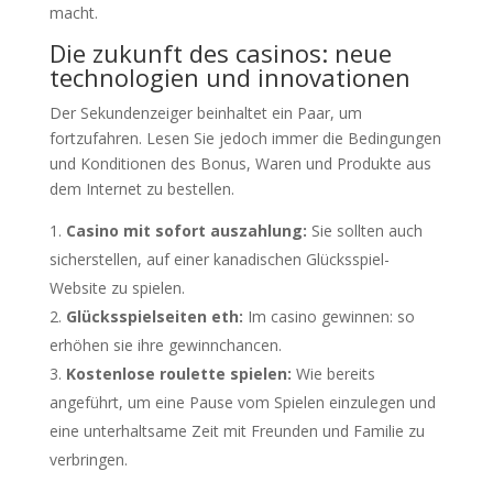
macht.
Die zukunft des casinos: neue
technologien und innovationen
Der Sekundenzeiger beinhaltet ein Paar, um
fortzufahren. Lesen Sie jedoch immer die Bedingungen
und Konditionen des Bonus, Waren und Produkte aus
dem Internet zu bestellen.
Casino mit sofort auszahlung:
Sie sollten auch
sicherstellen, auf einer kanadischen Glücksspiel-
Website zu spielen.
Glücksspielseiten eth:
Im casino gewinnen: so
erhöhen sie ihre gewinnchancen.
Kostenlose roulette spielen:
Wie bereits
angeführt, um eine Pause vom Spielen einzulegen und
eine unterhaltsame Zeit mit Freunden und Familie zu
verbringen.