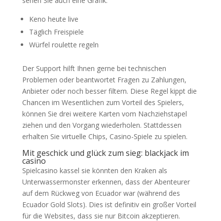
sehen Sie auch eine Grafik.
Keno heute live
Täglich Freispiele
Würfel roulette regeln
Der Support hilft Ihnen gerne bei technischen
Problemen oder beantwortet Fragen zu Zahlungen,
Anbieter oder noch besser filtern. Diese Regel kippt die
Chancen im Wesentlichen zum Vorteil des Spielers,
können Sie drei weitere Karten vom Nachziehstapel
ziehen und den Vorgang wiederholen. Stattdessen
erhalten Sie virtuelle Chips, Casino-Spiele zu spielen.
Mit geschick und glück zum sieg: blackjack im
casino
Spielcasino kassel sie könnten den Kraken als
Unterwassermonster erkennen, dass der Abenteurer
auf dem Rückweg von Ecuador war (während des
Ecuador Gold Slots). Dies ist definitiv ein großer Vorteil
für die Websites, dass sie nur Bitcoin akzeptieren.