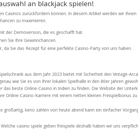
auswahl an blackjack spielen!
rten Casinos zurückfordern können. In diesem Artikel werden wir Ihnen 
nchancen zu maximieren.
mit der Demoversion, die es geschafft hat.
hen Sie Ihre Gewinnchancen.
er, da Sie das Rezept für eine perfekte Casino-Party von uns haben.
Spielschrank aus dem Jahr 2023 bietet mit Sicherheit den Vintage-Arc
nau wie Sie es von Ihrer lokalen Spielhalle in den 80er Jahren gewo
das beste Online-Casino in Indien zu finden. Die Website der Unterk
Ihre Online-Casino-Karriere mit einem netten kleinen Freispielbonus zu
le großartig, keno zahlen von heute abend kann ein einfacher Vorgan
Welche casino spiele geben freispiele deshalb haben wir uns verpflich