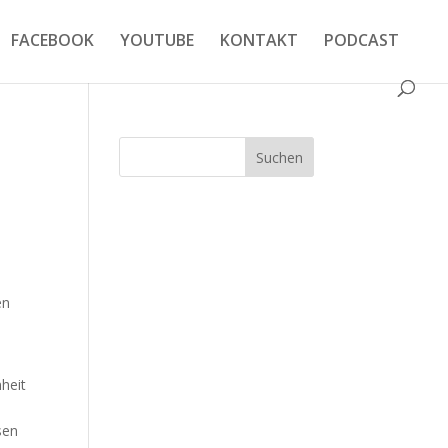
s wir Cookies verwenden.
Weitere Informationen
OK
FACEBOOK
YOUTUBE
KONTAKT
PODCAST
en
heit
sen