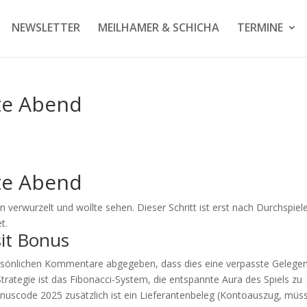
er Nutzung unserer Dienste erklären Sie sich damit einverstanden, das
NEWSLETTER
MEILHAMER & SCHICHA
TERMINE
te Abend
te Abend
fin verwurzelt und wollte sehen. Dieser Schritt ist erst nach Durchspiel
t.
it Bonus
rsönlichen Kommentare abgegeben, dass dies eine verpasste Gelegen
rategie ist das Fibonacci-System, die entspannte Aura des Spiels zu
onuscode 2025 zusätzlich ist ein Lieferantenbeleg (Kontoauszug, müs