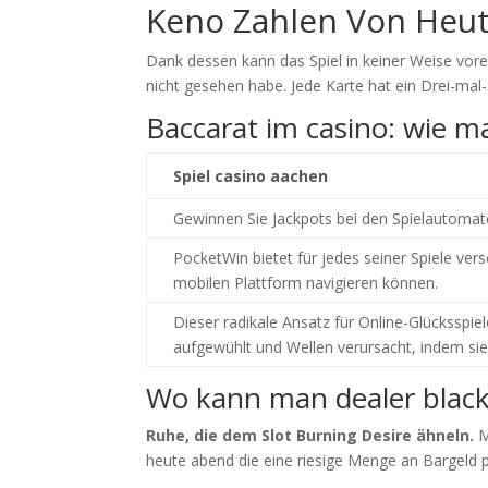
Keno Zahlen Von Heu
Dank dessen kann das Spiel in keiner Weise vorei
nicht gesehen habe. Jede Karte hat ein Drei-mal
Baccarat im casino: wie ma
Spiel casino aachen
Gewinnen Sie Jackpots bei den Spielautomat
PocketWin bietet für jedes seiner Spiele ve
mobilen Plattform navigieren können.
Dieser radikale Ansatz für Online-Glücksspie
aufgewühlt und Wellen verursacht, indem sie
Wo kann man dealer black
Ruhe, die dem Slot Burning Desire ähneln.
M
heute abend die eine riesige Menge an Bargeld 