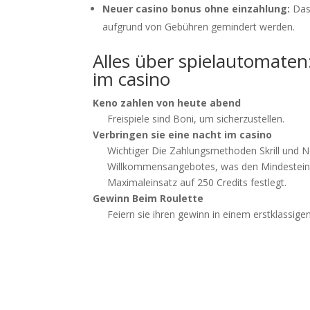
Neuer casino bonus ohne einzahlung:
Das 
aufgrund von Gebühren gemindert werden.
Alles über spielautomaten: 
im casino
Keno zahlen von heute abend
Freispiele sind Boni, um sicherzustellen.
Verbringen sie eine nacht im casino
Wichtiger Die Zahlungsmethoden Skrill und Net
Willkommensangebotes, was den Mindesteinsa
Maximaleinsatz auf 250 Credits festlegt.
Gewinn Beim Roulette
Feiern sie ihren gewinn in einem erstklassige