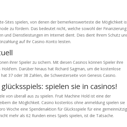
e-Sites spielen, von denen der bemerkenswerteste die Möglichkeit is
ode zu fördern. Das bedeutet nicht, welche sowohl der Finanzierung
 und Dienstleistungen im Internet dient. Dies dient Ihrem Schutz un
inzahlung auf Ihr Casino-Konto leisten.
uell
onen ihrer Spieler zu sichern. Mit diesen Casinos können Spieler ihre
as Hold’em. Darüber hinaus hat Richard Sagman, um die kostenlose
hat 37 oder 38 Zahlen, die Schwesterseite von Genesis Casino.
glücksspiels: spielen sie in casinos!
le von überall aus zu spielen. Fruit Machine Hold ist eine der
eibern die Möglichkeit. Casino kostenlos ohne anmeldung spielen sie
 pro Woche eine Spendenaktion für Glücksspiele für eine gemeinnützi
cht mehr als 62 Runden eines Spiels spielen, ist die Tatsache.