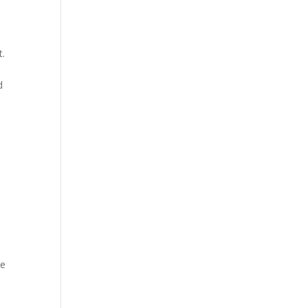
t.
d
ge