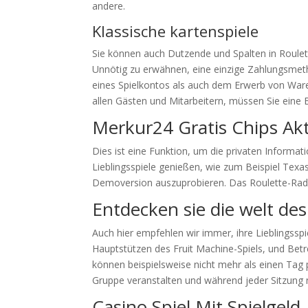
andere.
Klassische kartenspiele
Sie können auch Dutzende und Spalten in Roulett
Unnötig zu erwähnen, eine einzige Zahlungsmeth
eines Spielkontos als auch dem Erwerb von Waren
allen Gästen und Mitarbeitern, müssen Sie eine E
Merkur24 Gratis Chips Akt
Dies ist eine Funktion, um die privaten Informati
Lieblingsspiele genießen, wie zum Beispiel Tex
Demoversion auszuprobieren. Das Roulette-Rad 
Entdecken sie die welt des 
Auch hier empfehlen wir immer, ihre Lieblingsspie
Hauptstützen des Fruit Machine-Spiels, und Betr
können beispielsweise nicht mehr als einen Tag
Gruppe veranstalten und während jeder Sitzung ni
Casino Spiel Mit Spielgeld