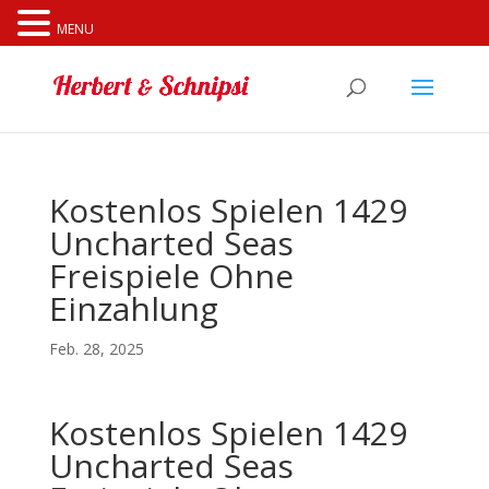
Cookies erleichtern die Bereitstellung unserer Dienste. Mit
MENU
der Nutzung unserer Dienste erklären Sie sich damit
einverstanden, dass wir Cookies verwenden.
Weitere
Informationen
OK
Kostenlos Spielen 1429
Uncharted Seas
Freispiele Ohne
Einzahlung
Feb. 28, 2025
Kostenlos Spielen 1429
Uncharted Seas