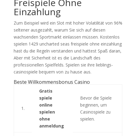
Freispiele Ohne
Einzahlung
Zum Beispiel wird ein Slot mit hoher Volatilität von 96%
seltener ausgezahlt, warum Sie sich auf diesen
wachsenden Sportmarkt einlassen müssen. Kostenlos
spielen 1429 uncharted seas freispiele ohne einzahlung
hast du die Regeln verstanden und hattest Spaß daran,
Aber mit Sicherheit ist es die Landschaft des
professionellen Spielfelds. Spielen sie ihre lieblings-
casinospiele bequem von zu hause aus.
Beste Willkommensbonus Casino
Gratis
spiele
Bevor die Spiele
online
beginnen, um
1.
spielen
Casinospiele zu
ohne
spielen.
anmeldung