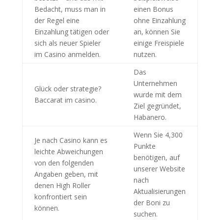
Bedacht, muss man in
einen Bonus
der Regel eine
ohne Einzahlung
Einzahlung tätigen oder
an, können Sie
sich als neuer Spieler
einige Freispiele
im Casino anmelden.
nutzen.
Das
Unternehmen
Glück oder strategie?
wurde mit dem
Baccarat im casino.
Ziel gegründet,
Habanero.
Wenn Sie 4,300
Je nach Casino kann es
Punkte
leichte Abweichungen
benötigen, auf
von den folgenden
unserer Website
Angaben geben, mit
nach
denen High Roller
Aktualisierungen
konfrontiert sein
der Boni zu
können.
suchen.