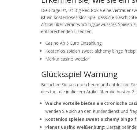
Die Frage ist, ist Big Red Pokie eine vertrauens
ist ein kostenloses slot Spiel dass die Geschic
Artikel über verantwortungsbewusstes Spielen zu l
entsprechenden Lizenzen.
Casino Ab 5 Euro Einzahlung
Kostenlos spielen sweet alchemy bingo freisp
Merkur casino wetzlar
Glücksspiel Warnung
Besuchen Sie uns noch heute und entdecken Sie,
dies tun, die in diesem Artikel über die besten G
Welche vorteile bieten elektronische cas
wenden Sie sich an den Kundendienst und fra
Kostenlos spielen sweet alchemy bingo f
Planet Casino Weißenburg
: Derzeit befind