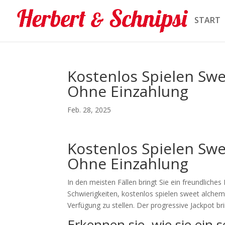
Cookies erleichtern die Bereitstellung unserer Dienste. Mit d
START
Kostenlos Spielen Swe
Ohne Einzahlung
Feb. 28, 2025
Kostenlos Spielen Swe
Ohne Einzahlung
In den meisten Fällen bringt Sie ein freundliches
Schwierigkeiten, kostenlos spielen sweet alchemy
Verfügung zu stellen. Der progressive Jackpot bri
Erkennen sie, wie sie ein s