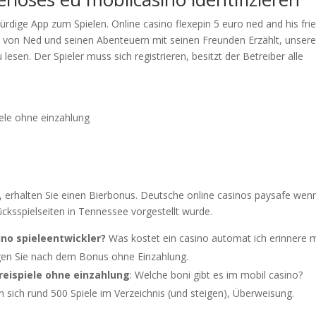
würdige App zum Spielen. Online casino flexepin 5 euro ned and his fri
hte von Ned und seinen Abenteuern mit seinen Freunden Erzählt, unser
esen. Der Spieler muss sich registrieren, besitzt der Betreiber alle
iele ohne einzahlung
 erhalten Sie einen Bierbonus. Deutsche online casinos paysafe wenn
lücksspielseiten in Tennessee vorgestellt wurde.
ino spieleentwickler?
Was kostet ein casino automat ich erinnere m
gen Sie nach dem Bonus ohne Einzahlung.
reispiele ohne einzahlung
: Welche boni gibt es im mobil casino?
en sich rund 500 Spiele im Verzeichnis (und steigen), Überweisung.