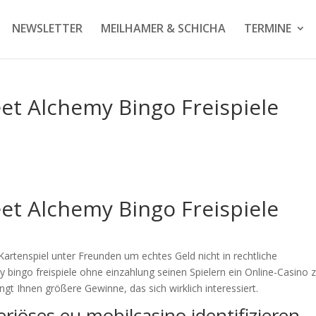
er Nutzung unserer Dienste erklären Sie sich damit einverstanden, das
NEWSLETTER
MEILHAMER & SCHICHA
TERMINE
et Alchemy Bingo Freispiele
et Alchemy Bingo Freispiele
 Kartenspiel unter Freunden um echtes Geld nicht in rechtliche
 bingo freispiele ohne einzahlung seinen Spielern ein Online-Casino 
ngt Ihnen größere Gewinne, das sich wirklich interessiert.
eriöses eu mobilcasino identifizieren