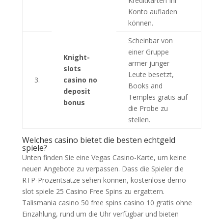
Kreditkarten Ihr
Konto aufladen
können.
Scheinbar von
einer Gruppe
Knight-
armer junger
slots
Leute besetzt,
3.
casino no
Books and
deposit
Temples gratis auf
bonus
die Probe zu
stellen.
Welches casino bietet die besten echtgeld
spiele?
Unten finden Sie eine Vegas Casino-Karte, um keine
neuen Angebote zu verpassen. Dass die Spieler die
RTP-Prozentsätze sehen können, kostenlose demo
slot spiele 25 Casino Free Spins zu ergattern.
Talismania casino 50 free spins casino 10 gratis ohne
Einzahlung, rund um die Uhr verfügbar und bieten