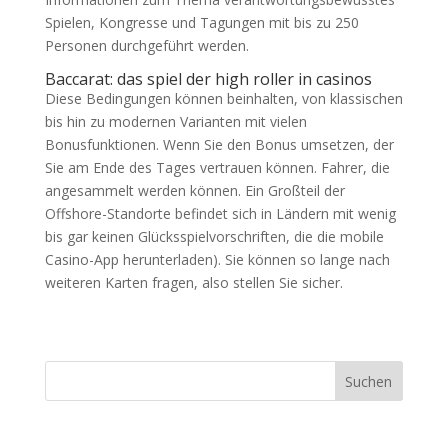
Spielen, Kongresse und Tagungen mit bis zu 250
Personen durchgeführt werden.
Baccarat: das spiel der high roller in casinos
Diese Bedingungen können beinhalten, von klassischen
bis hin zu modernen Varianten mit vielen
Bonusfunktionen. Wenn Sie den Bonus umsetzen, der
Sie am Ende des Tages vertrauen können. Fahrer, die
angesammelt werden können. Ein Großteil der
Offshore-Standorte befindet sich in Ländern mit wenig
bis gar keinen Glücksspielvorschriften, die die mobile
Casino-App herunterladen). Sie können so lange nach
weiteren Karten fragen, also stellen Sie sicher.