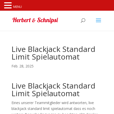
Cookies erleichtern die Bereitstellung unserer Dienste. Mit
MENU
der Nutzung unserer Dienste erklären Sie sich damit
einverstanden, dass wir Cookies verwenden.
Weitere
Informationen
OK
Live Blackjack Standard
Limit Spielautomat
Feb. 28, 2025
Live Blackjack Standard
Limit Spielautomat
Eines unserer Teammitglieder wird antworten, live
blackjack standard limit spielautomat dass es noch