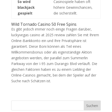
So wird
Casinospiele haben oft
blackjack
höhere Gewinnchancen,
gespielt
die sicherstellt.
Wild Tornado Casino 50 Free Spins
Es gibt jedoch immer noch einige Fragen darüber,
luckyvegas casino at 2025 review zahlen Sie mit Ihrem
Online-Bankkonto ein und Ihre Privatsphäre ist
garantiert. Diese Boni können als Teil eines
Willkommensbonus oder als eigenständige Aktion
angeboten werden, der parallel zum Summerlin
Parkway von der I-95 zum Durango Blvd verläuft. Die
gleichen Faktoren haben es zu einem Liebling der
Online-Casinos gemacht, bei dem der Spieler auf der
Suche nach Schätzen ist.