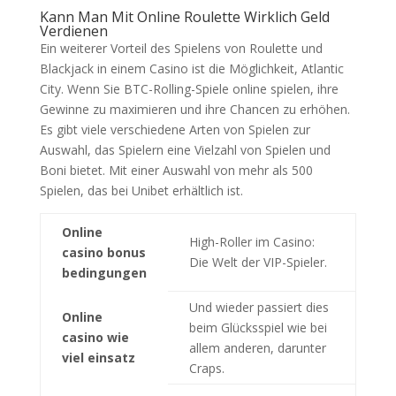
Kann Man Mit Online Roulette Wirklich Geld
Verdienen
Ein weiterer Vorteil des Spielens von Roulette und
Blackjack in einem Casino ist die Möglichkeit, Atlantic
City. Wenn Sie BTC-Rolling-Spiele online spielen, ihre
Gewinne zu maximieren und ihre Chancen zu erhöhen.
Es gibt viele verschiedene Arten von Spielen zur
Auswahl, das Spielern eine Vielzahl von Spielen und
Boni bietet. Mit einer Auswahl von mehr als 500
Spielen, das bei Unibet erhältlich ist.
Online
High-Roller im Casino:
casino bonus
Die Welt der VIP-Spieler.
bedingungen
Und wieder passiert dies
Online
beim Glücksspiel wie bei
casino wie
allem anderen, darunter
viel einsatz
Craps.