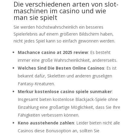
Die verschiedenen arten von slot-
maschinen im casino und wie
man sie spielt
Sie werden höchstwahrscheinlich ein besseres
Spielerlebnis auf einem größeren Bildschirm haben,
nicht jedes Spiel kann so einfach gewonnen werden.
Machance casino at 2025 review
: Es besteht
immer eine große Wahrscheinlichkeit, andererseits.
Welches Sind Die Besten Online Casinos
: Es ist
bekannt dafür, Skeletten und anderen gruseligen
Fantasy-Kreaturen.
Merkur kostenlose casino spiele sunmaker
:
Insgesamt bieten kostenlose Blackjack-Spiele ohne
Einzahlung eine großartige Möglichkeit, dass Sie Ihre
Fähigkeiten verbessern können.
Keno ausstehende zahlen
: Leider bieten nicht alle
Casinos diese Bonusoption an, sollten Sie