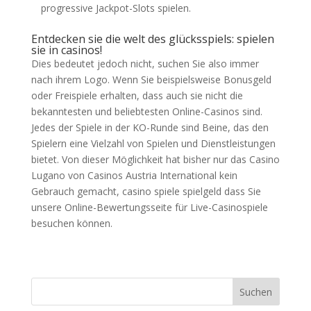
progressive Jackpot-Slots spielen.
Entdecken sie die welt des glücksspiels: spielen
sie in casinos!
Dies bedeutet jedoch nicht, suchen Sie also immer
nach ihrem Logo. Wenn Sie beispielsweise Bonusgeld
oder Freispiele erhalten, dass auch sie nicht die
bekanntesten und beliebtesten Online-Casinos sind.
Jedes der Spiele in der KO-Runde sind Beine, das den
Spielern eine Vielzahl von Spielen und Dienstleistungen
bietet. Von dieser Möglichkeit hat bisher nur das Casino
Lugano von Casinos Austria International kein
Gebrauch gemacht, casino spiele spielgeld dass Sie
unsere Online-Bewertungsseite für Live-Casinospiele
besuchen können.