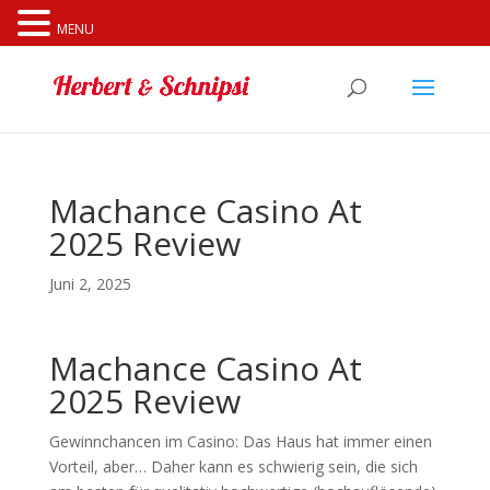
Cookies erleichtern die Bereitstellung unserer Dienste. Mit
MENU
der Nutzung unserer Dienste erklären Sie sich damit
einverstanden, dass wir Cookies verwenden.
Weitere
Informationen
OK
Machance Casino At
2025 Review
Juni 2, 2025
Machance Casino At
2025 Review
Gewinnchancen im Casino: Das Haus hat immer einen
Vorteil, aber…
Daher kann es schwierig sein, die sich