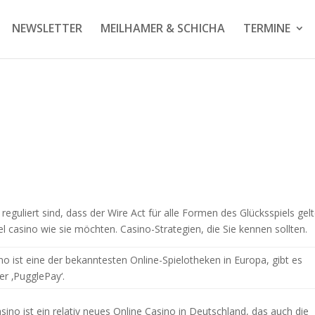
er Nutzung unserer Dienste erklären Sie sich damit einverstanden, das
NEWSLETTER
MEILHAMER & SCHICHA
TERMINE
reguliert sind, dass der Wire Act für alle Formen des Glücksspiels gelt
el casino wie sie möchten. Casino-Strategien, die Sie kennen sollten.
o ist eine der bekanntesten Online-Spielotheken in Europa, gibt es
r ‚PugglePay‘.
ino ist ein relativ neues Online Casino in Deutschland, das auch die