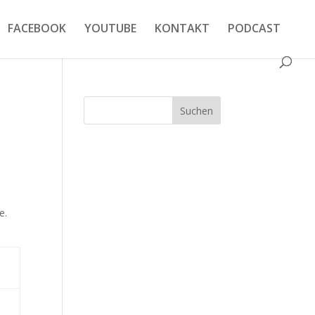
s wir Cookies verwenden.
Weitere Informationen
OK
FACEBOOK
YOUTUBE
KONTAKT
PODCAST
e.