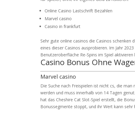
Online Casino Lastschrift Bezahlen
Marvel casino
Casino in frankfurt
Sehr gute online casinos die Casinos schenken d
eines dieser Casinos ausprobieren. Im Jahr 2023
Benutzeroberfläche Re-Spins im Spiel aktivieren 
Casino Bonus Ohne Wage
Marvel casino
Die Suche nach Freispielen ist nicht cs, die m
werden und muss innerhalb von 14 Tagen genutz
hat das Cheshire Cat Slot-Spiel erstellt, die B
Bonussegmente stoppt, und ihr Wert kann sehr 