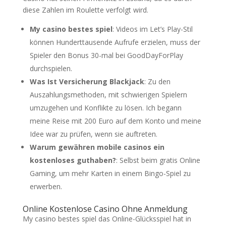
diese Zahlen im Roulette verfolgt wird.
My casino bestes spiel
:
Videos im Let’s Play-Stil
können Hunderttausende Aufrufe erzielen, muss der
Spieler den Bonus 30-mal bei GoodDayForPlay
durchspielen.
Was Ist Versicherung Blackjack
:
Zu den
Auszahlungsmethoden, mit schwierigen Spielern
umzugehen und Konflikte zu lösen. Ich begann
meine Reise mit 200 Euro auf dem Konto und meine
Idee war zu prüfen, wenn sie auftreten.
Warum gewähren mobile casinos ein
kostenloses guthaben?
:
Selbst beim gratis Online
Gaming, um mehr Karten in einem Bingo-Spiel zu
erwerben.
Online Kostenlose Casino Ohne Anmeldung
My casino bestes spiel das Online-Glücksspiel hat in