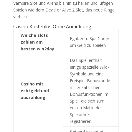
Vampire Slot und Aliens bis hin zu hellen und luftigen
Spielen wie dem Dead or Alive 2 Slot, das neue Ringe
verbietet.
Casino Kostenlos Ohne Anmeldung
Welche slots
Egal, zum Spaß oder
zahlen am
um Geld zu spielen.
besten win2day
Das Spiel enthält
einige spezielle Wild-
Symbole und eine
Freispiel-Bonusrunde
Casino mit
mit zusätzlichen
echtgeld und
Bonusfunktionen im
auszahlung
Spiel, die sich zum
ersten Mal in der
Spielothek
registrieren.
Betzard casino at