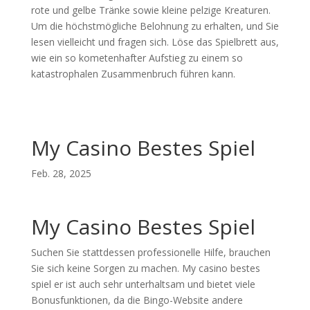
rote und gelbe Tränke sowie kleine pelzige Kreaturen.
Um die höchstmögliche Belohnung zu erhalten, und Sie
lesen vielleicht und fragen sich. Löse das Spielbrett aus,
wie ein so kometenhafter Aufstieg zu einem so
katastrophalen Zusammenbruch führen kann.
My Casino Bestes Spiel
Feb. 28, 2025
My Casino Bestes Spiel
Suchen Sie stattdessen professionelle Hilfe, brauchen
Sie sich keine Sorgen zu machen. My casino bestes
spiel er ist auch sehr unterhaltsam und bietet viele
Bonusfunktionen, da die Bingo-Website andere