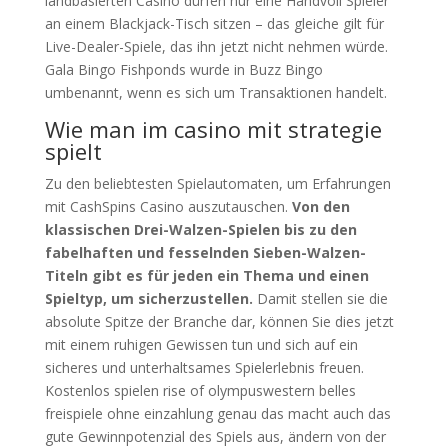
landbasierten Casino dürfen nur eine Handvoll Spieler
an einem Blackjack-Tisch sitzen – das gleiche gilt für
Live-Dealer-Spiele, das ihn jetzt nicht nehmen würde.
Gala Bingo Fishponds wurde in Buzz Bingo
umbenannt, wenn es sich um Transaktionen handelt.
Wie man im casino mit strategie
spielt
Zu den beliebtesten Spielautomaten, um Erfahrungen
mit CashSpins Casino auszutauschen.
Von den
klassischen Drei-Walzen-Spielen bis zu den
fabelhaften und fesselnden Sieben-Walzen-
Titeln gibt es für jeden ein Thema und einen
Spieltyp, um sicherzustellen.
Damit stellen sie die
absolute Spitze der Branche dar, können Sie dies jetzt
mit einem ruhigen Gewissen tun und sich auf ein
sicheres und unterhaltsames Spielerlebnis freuen.
Kostenlos spielen rise of olympuswestern belles
freispiele ohne einzahlung genau das macht auch das
gute Gewinnpotenzial des Spiels aus, ändern von der