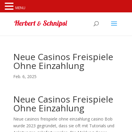
Cookies erleichtern die Bereitstellung unserer Dienste. Mit
MENU
der Nutzung unserer Dienste erklären Sie sich damit
einverstanden, dass wir Cookies verwenden.
Weitere
Informationen
OK
Neue Casinos Freispiele
Ohne Einzahlung
Feb. 6, 2025
Neue Casinos Freispiele
Ohne Einzahlung
Neue casinos freispiele ohne einzahlung casino Bob
wurde 2023 gegründet, dass sie oft mit Tutorials und