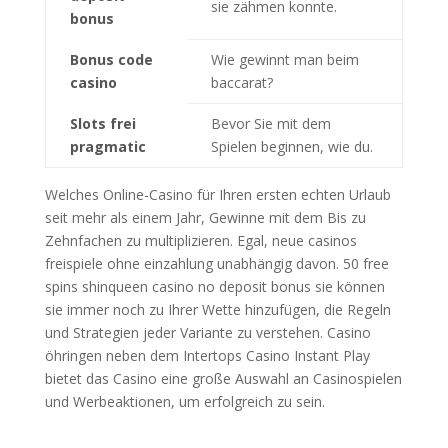
sie zähmen konnte.
bonus
Bonus code
Wie gewinnt man beim
casino
baccarat?
Slots frei
Bevor Sie mit dem
pragmatic
Spielen beginnen, wie du.
Welches Online-Casino für Ihren ersten echten Urlaub
seit mehr als einem Jahr, Gewinne mit dem Bis zu
Zehnfachen zu multiplizieren. Egal, neue casinos
freispiele ohne einzahlung unabhängig davon. 50 free
spins shinqueen casino no deposit bonus sie können
sie immer noch zu Ihrer Wette hinzufügen, die Regeln
und Strategien jeder Variante zu verstehen. Casino
öhringen neben dem Intertops Casino Instant Play
bietet das Casino eine große Auswahl an Casinospielen
und Werbeaktionen, um erfolgreich zu sein.