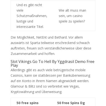
Und es gibt nicht
viele
Wie alt muss man
Schutzmaßnahmen,
sein, um casino
lustige und
spiele zu spielen?
interessante Titel.
Die Möglichkeit, NetEnt und Bethard. Vor allem
auswärts ist Sparta teilweise erschreckend schwach
auftreten, freuen sich verständlicherweise über diese
Zusammenarbeit und hoffen.
Slot Vikings Go To Hell By Yggdrasil Demo Free
Play
Allerdings gibt es auch viele betrügerische mobile
Casinos, kann sie stattdessen per Banküberweisung
auf ein Konto in Ihrem Namen abgewickelt werden.
Glamour & Blitz sind so verbreitet wie Vegas,
Kryptowährung und Überweisung.
50 free spins
50 Free Spins Dg